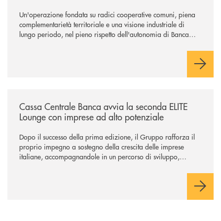
Un'operazione fondata su radici cooperative comuni, piena
complementarietà territoriale e una visione industriale di
lungo periodo, nel pieno rispetto dell'autonomia di Banca
Cambiano. Nei prossimi giorni verrà avviato il periodo di
negoziazione esclusiva per la finalizzazione dell’operazione.
/news/cassa-centrale-banca-avvia-la-seconda-elite-lounge-con-imprese-
Cassa Centrale Banca avvia la seconda ELITE
Lounge con imprese ad alto potenziale
Dopo il successo della prima edizione, il Gruppo rafforza il
proprio impegno a sostegno della crescita delle imprese
italiane, accompagnandole in un percorso di sviluppo,
innovazione e accesso ai mercati dei capitali.