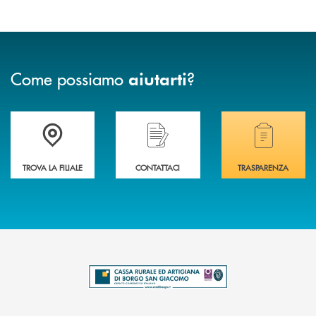
Come possiamo
?
aiutarti
Trova la filiale più vicina a te .
Hai bisogno di assistenza immediata?
Hai bisogno di alcuni
TROVA LA FILIALE
CONTATTACI
TRASPARENZA