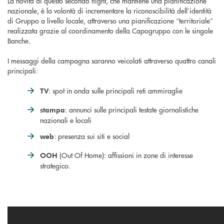
La novità di questo secondo flight, che mantiene una pianificazione
nazionale, è la volontà di incrementare la riconoscibilità dell’identità
di Gruppo a livello locale, attraverso una pianificazione “territoriale”
realizzata grazie al coordinamento della Capogruppo con le singole
Banche.
I messaggi della campagna saranno veicolati attraverso quattro canali
principali:
: spot in onda sulle principali reti ammiraglie
TV
: annunci sulle principali testate giornalistiche
stampa
nazionali e locali
: presenza sui siti e social
web
(Out Of Home): affissioni in zone di interesse
OOH
strategico.