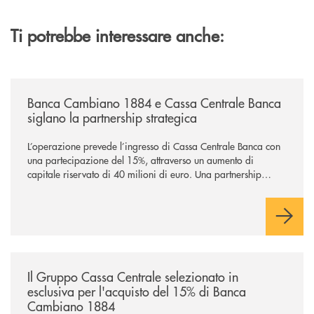
Ti potrebbe interessare anche:
/news/banca-cambiano-1884-e-cassa-centrale-banca-siglano-la-partner
Banca Cambiano 1884 e Cassa Centrale Banca
siglano la partnership strategica
L’operazione prevede l’ingresso di Cassa Centrale Banca con
una partecipazione del 15%, attraverso un aumento di
capitale riservato di 40 milioni di euro. Una partnership
industriale strategica, fondata sulla condivisione di valori
comuni e sulla prossimità ai territori, per ampliare l’offerta e
sostenere nuove opportunità di crescita e sviluppo.
/news/il-gruppo-cassa-centrale-selezionato-in-esclusiva-per-lacquisto
Il Gruppo Cassa Centrale selezionato in
esclusiva per l'acquisto del 15% di Banca
Cambiano 1884