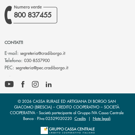
800 837455
CONTATTI
(si apre l’app di posta elettronica)
E-mail:
segreteria@cradiborgo.it
Telefono:
030-8557900
(si apre l’app di posta elettronic
PEC:
segreteria@pec.cradiborgo.it
© 2026 CASSA RURALE ED ARTIGIANA DI BORGO SAN
GIACOMO (BRESCIA) – CREDITO COOPERATIVO – SOCIETÀ
COOPERATIVA - Società partecipante al Gruppo IVA Cassa Centrale
Banca · P.Iva 02529020220
Credits
|
Note legali