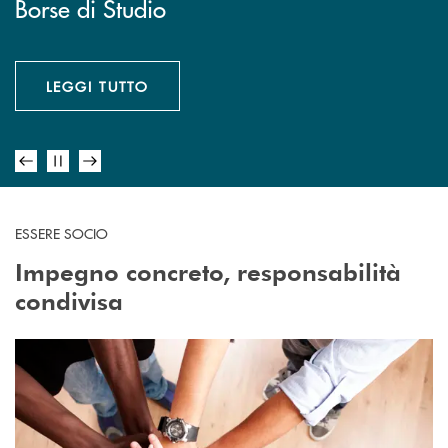
Vivi da
Borse di Studio
Inbank
le scelte
protagonista
della tua banca
LEGGI TUTTO
SICUREZZA WEB
DIVENTA PROTAGONISTA
ESSERE SOCIO
Impegno concreto, responsabilità
condivisa