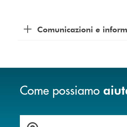
Comunicazioni e inform
Come possiamo
aiut
Trova la filiale più vicina a te .