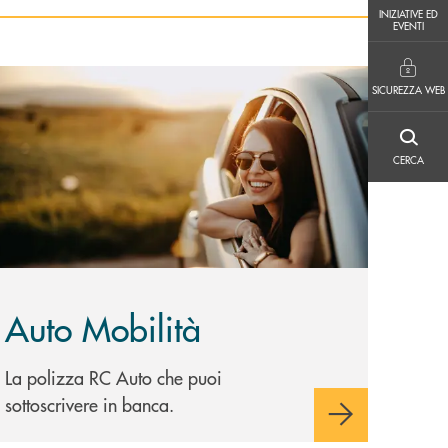
INIZIATIVE ED EVENTI
INIZIATIVE ED
EVENTI
SICUREZZA WEB
copri di più Auto Mobilità
SICUREZZA WEB
CERCA
CERCA
Auto Mobilità
La polizza RC Auto che puoi
sottoscrivere in banca.