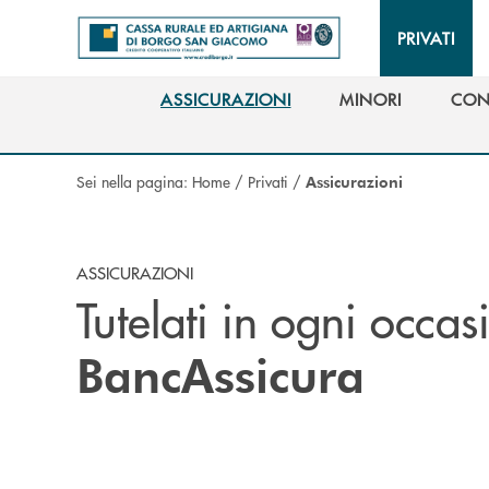
Salta al contenuto principale
PRIVATI
ASSICURAZIONI
MINORI
CON
ASSICURAZIONI
MINORI
CON
Sei nella pagina:
Home
/
Privati
/
Assicurazioni
ASSICURAZIONI
Tutelati in ogni occas
BancAssicura