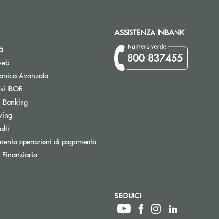
ASSISTENZA INBANK
tà
800 837455
web
tronica Avanzata
Apre una nuova finestra
ssi IBOR
Apre una nuova finestra
 Banking
wing
Apre una nuova finestra
lti
mento operazioni di pagamento
 Finanziaria
SEGUICI
ettronica)