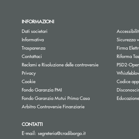
INFORMAZIONI
Dati societari
Accessibili
Informativa
Sicurezza 
Trasparenza
Firma Elet
Contattaci
Riforma Ta
Reclami e Risoluzione delle controversie
PSD2-Open
Privacy
Whistleblo
Cookie
Codice appa
Apre una nuova finestra
Fondo Garanzia PMI
Disconosci
Apre una nuova finestra
Fondo Garanzia Mutui Prima Casa
Educazione
Apre una nuova finestra
Arbitro Controversie Finanziarie
CONTATTI
(si apre l’app di posta el
E-mail:
segreteria@cradiborgo.it