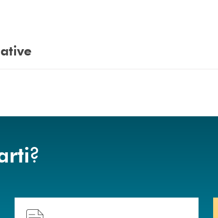
ative
?
arti
Hai bisogno di assistenza immediata?