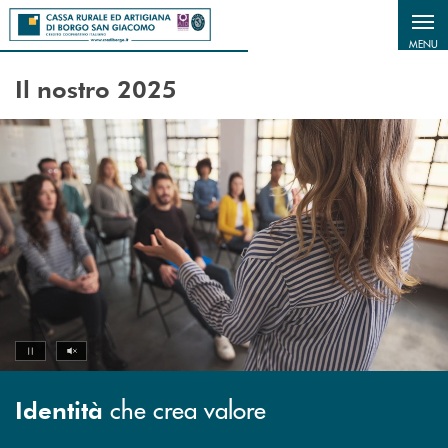
Salta al contenuto principale
MENU
Il nostro 2025
Volume off
Pause
che crea valore
Identità