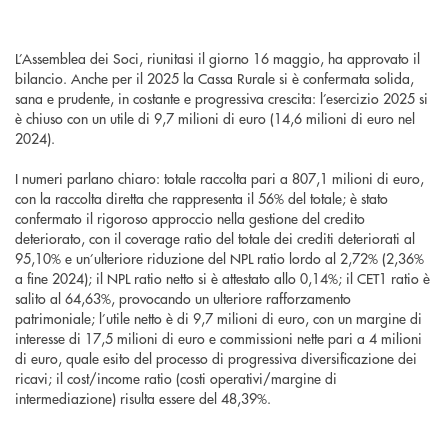
L’Assemblea dei Soci, riunitasi il giorno 16 maggio, ha approvato il
bilancio. Anche per il 2025 la Cassa Rurale si è confermata solida,
sana e prudente, in costante e progressiva crescita: l’esercizio 2025 si
è chiuso con un utile di 9,7 milioni di euro (14,6 milioni di euro nel
2024).
I numeri parlano chiaro: totale raccolta pari a 807,1 milioni di euro,
con la raccolta diretta che rappresenta il 56% del totale; è stato
confermato il rigoroso approccio nella gestione del credito
deteriorato, con il coverage ratio del totale dei crediti deteriorati al
95,10% e un’ulteriore riduzione del NPL ratio lordo al 2,72% (2,36%
a fine 2024); il NPL ratio netto si è attestato allo 0,14%; il CET1 ratio è
salito al 64,63%, provocando un ulteriore rafforzamento
patrimoniale; l’utile netto è di 9,7 milioni di euro, con un margine di
interesse di 17,5 milioni di euro e commissioni nette pari a 4 milioni
di euro, quale esito del processo di progressiva diversificazione dei
ricavi; il cost/income ratio (costi operativi/margine di
intermediazione) risulta essere del 48,39%.