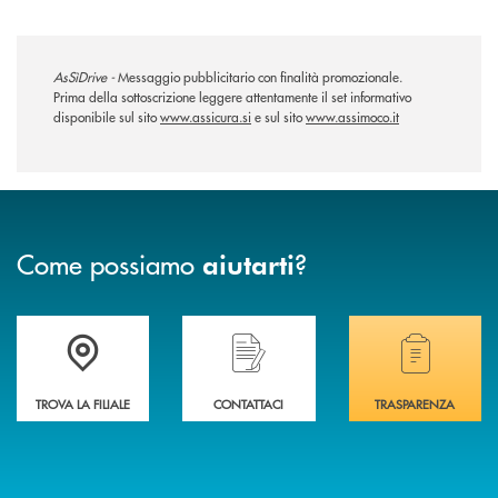
AsSìDrive -
Messaggio pubblicitario con finalità promozionale.
Prima della sottoscrizione leggere attentamente il set informativo
disponibile sul sito
www.assicura.si
e sul sito
www.assimoco.it
Come possiamo
?
aiutarti
Trova la filiale più vicina a te .
Hai bisogno di assistenza immediata?
Hai bisogno di alcuni
TROVA LA FILIALE
CONTATTACI
TRASPARENZA