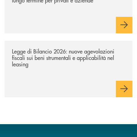
lungo termine per privati e aziende
/news/legge-di-bilancio-2026-nuove-agevolazioni-fiscali-sui-beni-strume
Legge di Bilancio 2026: nuove agevolazioni
fiscali sui beni strumentali e applicabilità nel
leasing