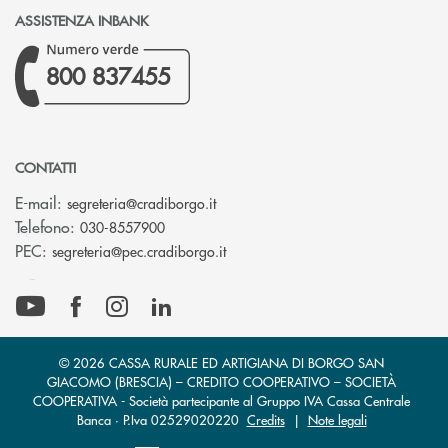
ASSISTENZA INBANK
800 837455
CONTATTI
(si apre l’app di posta elettronica)
E-mail:
segreteria@cradiborgo.it
Telefono:
030-8557900
(si apre l’app di posta elettronic
PEC:
segreteria@pec.cradiborgo.it
© 2026 CASSA RURALE ED ARTIGIANA DI BORGO SAN
GIACOMO (BRESCIA) – CREDITO COOPERATIVO – SOCIETÀ
COOPERATIVA - Società partecipante al Gruppo IVA Cassa Centrale
Banca · P.Iva 02529020220
Credits
|
Note legali