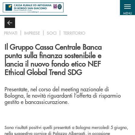
Salta al contenuto principale
MENU
PRIVATI
IMPRESE
SOCI
TERRITORIO
Il Gruppo Cassa Centrale Banca
punta sulla finanza sostenibile e
lancia il nuovo fondo etico NEF
Ethical Global Trend SDG
Presentate, nel corso del meeting nazionale di
Bologna, le novità riguardanti l’offerta di risparmio
gestito e bancassicurazione.
Sono risultati positivi quelli presentati a Bologna mercoledì 5 giugno,
nella suggestiva cornice di Palazzo Albergati, in occasione