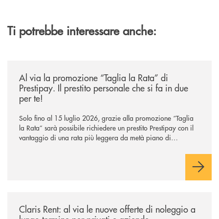
Ti potrebbe interessare anche:
/news/al-via-la-promozione-taglia-la-rata-di-prestipay-il-prestito-perso
Al via la promozione “Taglia la Rata” di
Prestipay. Il prestito personale che si fa in due
per te!
Solo fino al 15 luglio 2026, grazie alla promozione “Taglia
la Rata” sarà possibile richiedere un prestito Prestipay con il
vantaggio di una rata più leggera da metà piano di
rimborso.
/news/claris-rent-al-via-le-nuove-offerte-di-noleggio-a-lungo-termine-p
Claris Rent: al via le nuove offerte di noleggio a