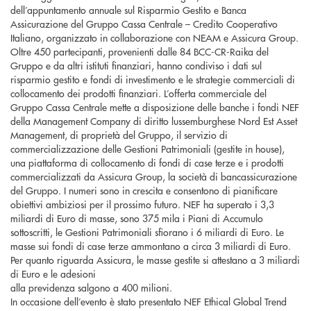
dell’appuntamento annuale sul Risparmio Gestito e Banca
Assicurazione del Gruppo Cassa Centrale – Credito Cooperativo
Italiano, organizzato in collaborazione con NEAM e Assicura Group.
Oltre 450 partecipanti, provenienti dalle 84 BCC-CR-Raika del
Gruppo e da altri istituti finanziari, hanno condiviso i dati sul
risparmio gestito e fondi di investimento e le strategie commerciali di
collocamento dei prodotti finanziari. L’offerta commerciale del
Gruppo Cassa Centrale mette a disposizione delle banche i fondi NEF
della Management Company di diritto lussemburghese Nord Est Asset
Management, di proprietà del Gruppo, il servizio di
commercializzazione delle Gestioni Patrimoniali (gestite in house),
una piattaforma di collocamento di fondi di case terze e i prodotti
commercializzati da Assicura Group, la società di bancassicurazione
del Gruppo. I numeri sono in crescita e consentono di pianificare
obiettivi ambiziosi per il prossimo futuro. NEF ha superato i 3,3
miliardi di Euro di masse, sono 375 mila i Piani di Accumulo
sottoscritti, le Gestioni Patrimoniali sfiorano i 6 miliardi di Euro. Le
masse sui fondi di case terze ammontano a circa 3 miliardi di Euro.
Per quanto riguarda Assicura, le masse gestite si attestano a 3 miliardi
di Euro e le adesioni
alla previdenza salgono a 400 milioni.
In occasione dell’evento è stato presentato NEF Ethical Global Trend