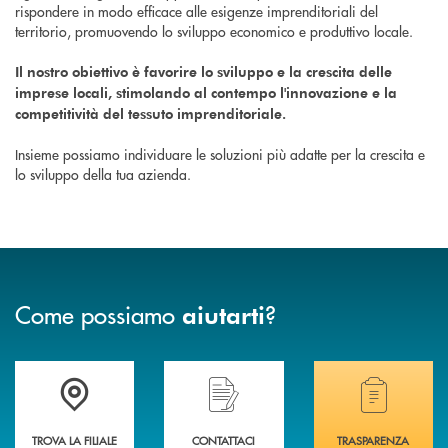
rispondere in modo efficace alle esigenze imprenditoriali del
territorio, promuovendo lo sviluppo economico e produttivo locale.
Il nostro obiettivo è favorire lo sviluppo e la crescita delle
imprese locali, stimolando al contempo l'innovazione e la
competitività del tessuto imprenditoriale.
Insieme possiamo individuare le soluzioni più adatte per la crescita e
lo sviluppo della tua azienda.
Come possiamo
?
aiutarti
Trova la filiale più vicina a te .
Hai bisogno di assistenza immediata?
Hai bisogno di alcuni
TROVA LA FILIALE
CONTATTACI
TRASPARENZA