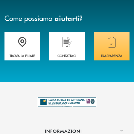
Come possiamo
?
aiutarti
Trova la filiale più vicina a te .
Hai bisogno di assistenza immediata?
Hai bisogno di alcuni
TROVA LA FILIALE
CONTATTACI
TRASPARENZA
INFORMAZIONI