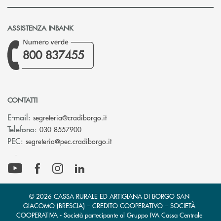
ASSISTENZA INBANK
800 837455
CONTATTI
(si apre l’app di posta elettronica)
E-mail:
segreteria@cradiborgo.it
Telefono:
030-8557900
(si apre l’app di posta elettronic
PEC:
segreteria@pec.cradiborgo.it
© 2026 CASSA RURALE ED ARTIGIANA DI BORGO SAN
GIACOMO (BRESCIA) – CREDITO COOPERATIVO – SOCIETÀ
COOPERATIVA - Società partecipante al Gruppo IVA Cassa Centrale