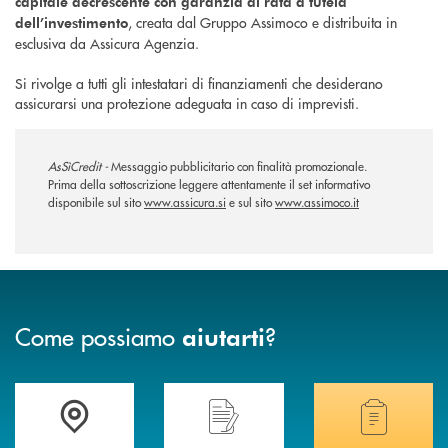
capitale decrescente con garanzia di rata a tutela
, creata dal Gruppo Assimoco e distribuita in
dell’investimento
esclusiva da Assicura Agenzia.
Si rivolge a tutti gli intestatari di finanziamenti che desiderano
assicurarsi una protezione adeguata in caso di imprevisti.
AsSìCredit -
Messaggio pubblicitario con finalità promozionale.
Prima della sottoscrizione leggere attentamente il set informativo
disponibile sul sito
www.assicura.si
e sul sito
www.assimoco.it
Come possiamo
?
aiutarti
Trova la filiale più vicina a te .
Hai bisogno di assistenza immediata?
Hai bisogno di alcuni