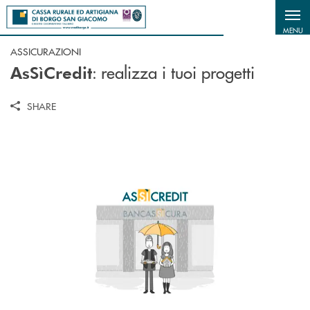
Salta al contenuto principale
MENU
ASSICURAZIONI
: realizza i tuoi progetti
AsSìCredit
SHARE