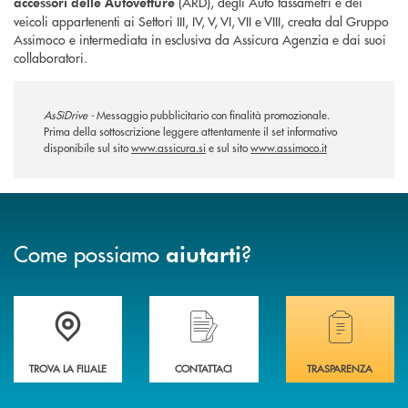
(ARD), degli Auto tassametri e dei
accessori delle Autovetture
veicoli appartenenti ai Settori III, IV, V, VI, VII e VIII, creata dal Gruppo
Assimoco e intermediata in esclusiva da Assicura Agenzia e dai suoi
collaboratori.
AsSìDrive -
Messaggio pubblicitario con finalità promozionale.
Prima della sottoscrizione leggere attentamente il set informativo
disponibile sul sito
www.assicura.si
e sul sito
www.assimoco.it
Come possiamo
?
aiutarti
Trova la filiale più vicina a te .
Hai bisogno di assistenza immediata?
Hai bisogno di alcuni
TROVA LA FILIALE
CONTATTACI
TRASPARENZA