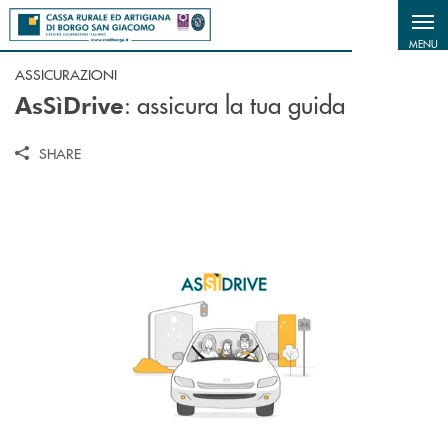
Salta al contenuto principale
MENU
ASSICURAZIONI
: assicura la tua guida
AsSìDrive
SHARE