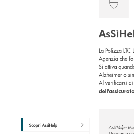
AsSìHe
La Polizza LTC-
Agenzia che fo
Si attiva quand
Alzheimer o simi
Al verificarsi 
dell'assicurat
Scopri AssiHelp
AsSìHelp
- Mes
Messaggio pubb