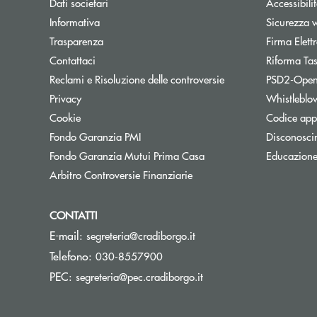
Dati societari
Accessibili
Informativa
Sicurezza 
Trasparenza
Firma Elet
Contattaci
Riforma Ta
Reclami e Risoluzione delle controversie
PSD2-Open
Privacy
Whistleblo
Cookie
Codice appa
Apre una nuova finestra
Fondo Garanzia PMI
Disconosci
Apre una nuova finestra
Fondo Garanzia Mutui Prima Casa
Educazione
Apre una nuova finestra
Arbitro Controversie Finanziarie
CONTATTI
(si apre l’app di posta el
E-mail:
segreteria@cradiborgo.it
Telefono:
030-8557900
(si apre l’app di posta e
PEC:
segreteria@pec.cradiborgo.it