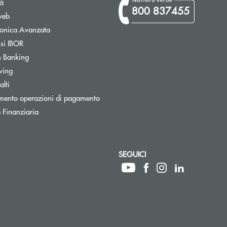
tà
800 837455
web
tronica Avanzata
Apre una nuova finestra
ssi IBOR
Apre una nuova finestra
 Banking
wing
Apre una nuova finestra
lti
mento operazioni di pagamento
 Finanziaria
SEGUICI
ettronica)
lettronica)