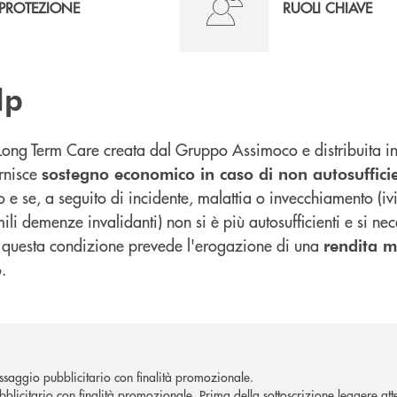
PROTEZIONE
RUOLI CHIAVE
lp
Long Term Care creata dal Gruppo Assimoco e distribuita in
rnisce
sostegno economico in caso di non autosufficie
o e se, a seguito di incidente, malattia o invecchiamento (
li demenze invalidanti) non si è più autosufficienti e si nec
di questa condizione prevede l'erogazione di una
rendita me
.
o
saggio pubblicitario con finalità promozionale.
licitario con finalità promozionale. Prima della sottoscrizione leggere atten