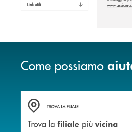
Link utili
www.assicura.
Come possiamo
aiut
Trova la filiale più vicina a te .
TROVA LA FILIALE
Trova la
più
filiale
vicina