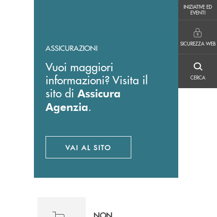
INIZIATIVE ED EVENTI
INIZIATIVE ED
EVENTI
SICUREZZA WEB
SICUREZZA WEB
ASSICURAZIONI
Vuoi maggiori
CERCA
informazioni? Visita il
CERCA
sito di
Assicura
.
Agenzia
VAI AL SITO
APRE UNA NUOVA FINESTRA
NON