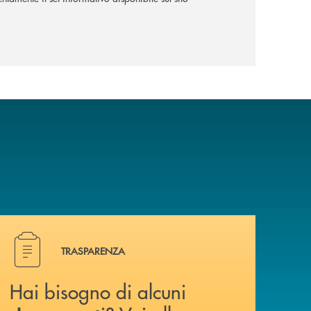
Hai bisogno di alcuni document i? Vai alla pagina traspa
TRASPARENZA
Hai bisogno di alcuni