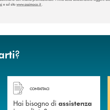
si
e sul sito
www.assimoco.it
.
?
arti
Hai bisogno di assistenza immediata?
CONTATTACI
Hai bisogno di
assistenza