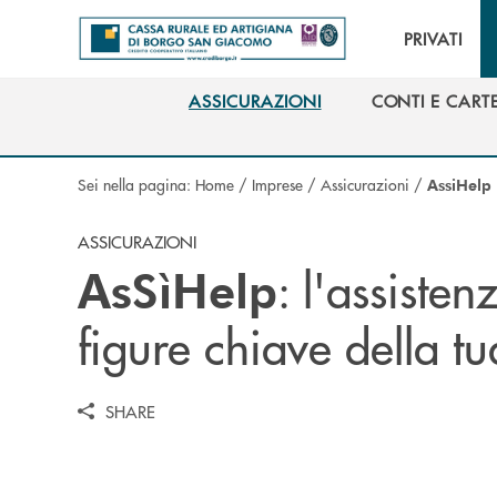
Salta al contenuto principale
PRIVATI
ASSICURAZIONI
CONTI E CART
ASSICURAZIONI
CONTI E CART
Sei nella pagina:
Home
/
Imprese
/
Assicurazioni
/
AssiHelp
ASSICURAZIONI
: l'assisten
AsSìHelp
figure chiave della t
SHARE