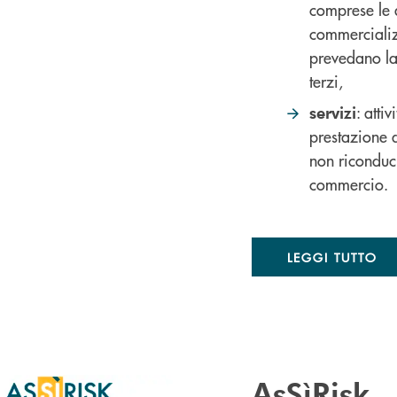
comprese le a
commercializ
prevedano lav
terzi,
: atti
servizi
prestazione d
non riconduc
commercio.
LEGGI TUTTO
AsSìRisk