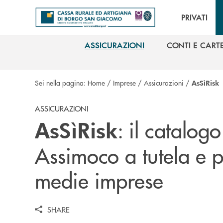
Salta al contenuto principale
PRIVATI
ASSICURAZIONI
CONTI E CART
ASSICURAZIONI
CONTI E CART
Sei nella pagina:
Home
/
Imprese
/
Assicurazioni
/
AsSìRisk
ASSICURAZIONI
: il catalog
AsSìRisk
Assimoco a tutela e p
medie imprese
SHARE