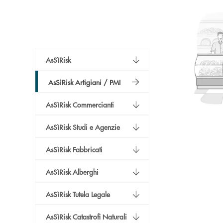
AsSìRisk
AsSìRisk Artigiani / PMI
AsSìRisk Commercianti
AsSìRisk Studi e Agenzie
AsSìRisk Fabbricati
AsSìRisk Alberghi
AsSìRisk Tutela Legale
AsSìRisk Catastrofi Naturali