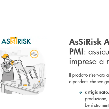
AsSìRisk A
: assic
PMI
impresa a r
Il prodotto riservato 
dipendenti che svolgon
artigianato
produzione, 
beni strumen