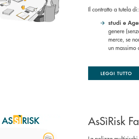
Il contratto a tutela di:
studi e Age
genere (senz
merce, se no
un massimo d
LEGGI TUTTO
AsSìRisk Fa
La polizza multirischi