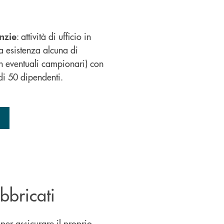
: attività di ufficio in
nzie
a esistenza alcuna di
n eventuali campionari) con
i 50 dipendenti.
bbricati
 per assicurare il proprio