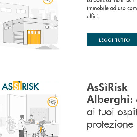
immobile ad uso comm
uffici.
LEGGI TUTTO
AsSìRisk
Alberghi:
ai tuoi ospi
protezione