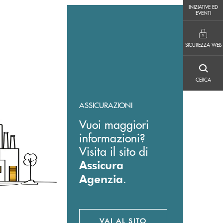
INIZIATIVE ED EVENTI
INIZIATIVE ED
EVENTI
SICUREZZA WEB
SICUREZZA WEB
CERCA
CERCA
ASSICURAZIONI
Vuoi maggiori
informazioni?
Visita il sito di
Assicura
.
Agenzia
VAI AL SITO