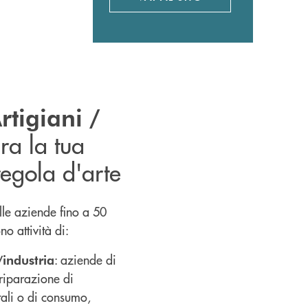
APRE UNA NUOVA FINES
rtigiani /
ura la tua
egola d'arte
alle aziende fino a 50
o attività di:
: aziende di
/industria
riparazione di
tali o di consumo,