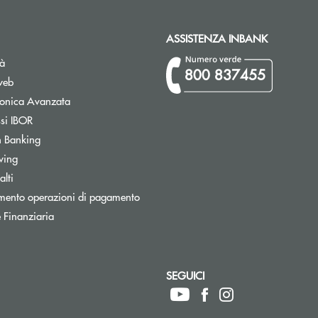
ASSISTENZA INBANK
tà
800 837455
web
tronica Avanzata
Apre una nuova finestra
ssi IBOR
Apre una nuova finestra
 Banking
wing
Apre una nuova finestra
lti
mento operazioni di pagamento
 Finanziaria
SEGUICI
ettronica)