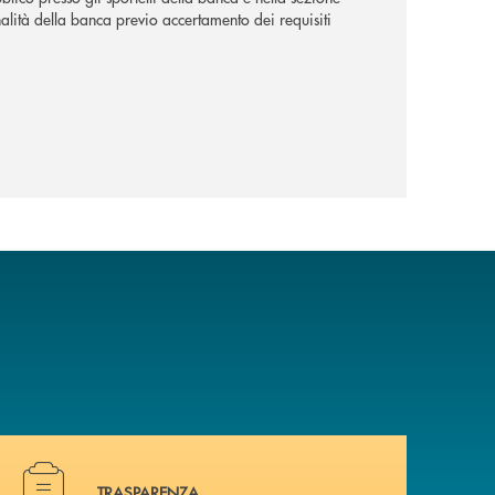
alità della banca previo accertamento dei requisiti
Hai bisogno di alcuni document i? Vai alla pagina traspa
TRASPARENZA