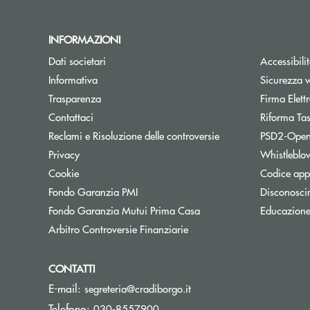
INFORMAZIONI
Dati societari
Accessibili
Informativa
Sicurezza 
Trasparenza
Firma Elet
Contattaci
Riforma Ta
Reclami e Risoluzione delle controversie
PSD2-Open
Privacy
Whistleblo
Cookie
Codice appa
Apre una nuova finestra
Fondo Garanzia PMI
Disconosci
Apre una nuova finestra
Fondo Garanzia Mutui Prima Casa
Educazione
Apre una nuova finestra
Arbitro Controversie Finanziarie
CONTATTI
(si apre l’app di posta el
E-mail:
segreteria@cradiborgo.it
Telefono:
030-8557900