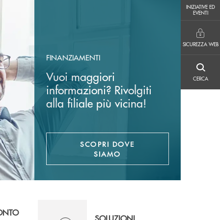
INIZIATIVE ED EVENTI
INIZIATIVE ED
EVENTI
SICUREZZA WEB
SICUREZZA WEB
FINANZIAMENTI
CERCA
Vuoi maggiori
CERCA
informazioni? Rivolgiti
alla filiale più vicina!
SCOPRI DOVE
SIAMO
CONTO
SOLUZIONI