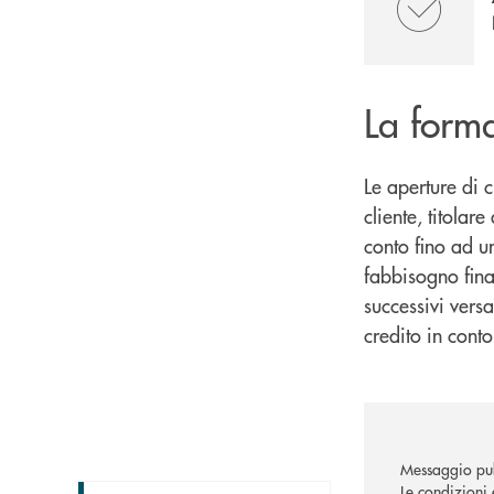
La form
Le aperture di 
cliente, titolar
conto fino ad u
fabbisogno finan
successivi versa
credito in conto
Messaggio pub
Le condizioni 