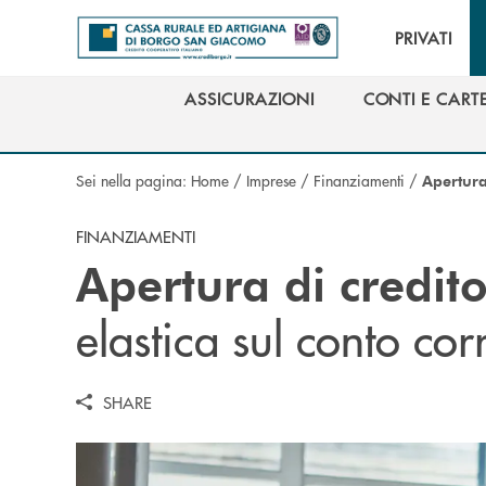
Salta al contenuto principale
PRIVATI
ASSICURAZIONI
CONTI E CART
ASSICURAZIONI
CONTI E CART
Sei nella pagina:
Home
/
Imprese
/
Finanziamenti
/
Apertura
FINANZIAMENTI
Apertura di credit
elastica sul conto cor
SHARE