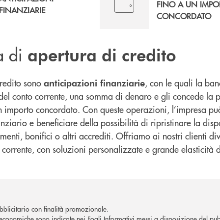
FINO A UN IMPO
FINANZIARIE
CONCORDATO
a di
apertura di credito
credito sono
, con le quali la ba
anticipazioni finanziarie
e del conto corrente, una somma di denaro e gli concede la po
n importo concordato. Con queste operazioni, l’impresa può
ziario e beneficiare della possibilità di ripristinare la disp
menti, bonifici o altri accrediti. Offriamo ai nostri clienti d
 corrente, con soluzioni personalizzate e grande elasticità di
blicitario con finalità promozionale.
economiche sono indicate nei Fogli Informativi messi a disposizione del pubb