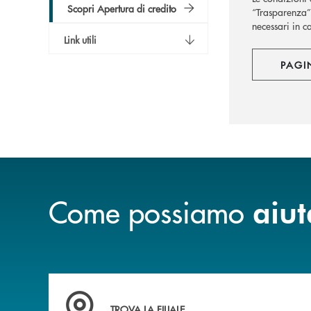
Scopri Apertura di credito
“Trasparenza” 
necessari in c
Link utili
PAGI
Come possiamo
aiut
Trova la filiale più vicina a te .
TROVA LA FILIALE