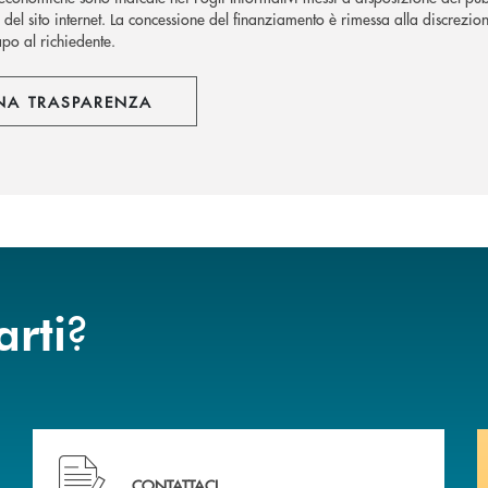
del sito internet.
La concessione del finanziamento è rimessa alla discrezion
apo al richiedente.
NA TRASPARENZA
?
arti
Hai bisogno di assistenza immediata?
CONTATTACI