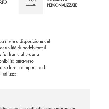
RTO
PERSONALIZZATE
nca mette a disposizione del
ssibilità di addebitare il
 far fronte al proprio
onibilità attraverso
iverse forme di aperture di
 utilizzo.
lico presso gli sportelli della banca e nella sezione