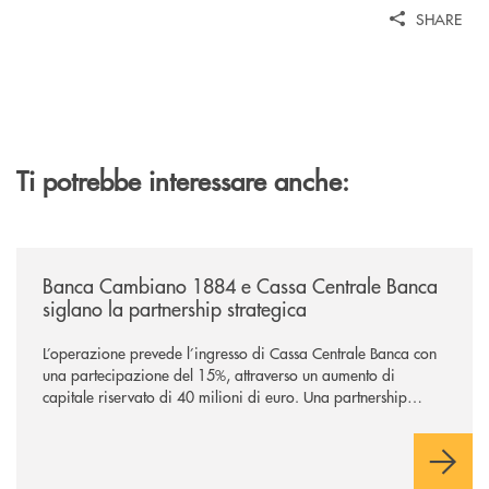
SHARE
Ti potrebbe interessare anche:
/news/banca-cambiano-1884-e-cassa-centrale-banca-siglano-la-partner
Banca Cambiano 1884 e Cassa Centrale Banca
siglano la partnership strategica
L’operazione prevede l’ingresso di Cassa Centrale Banca con
una partecipazione del 15%, attraverso un aumento di
capitale riservato di 40 milioni di euro. Una partnership
industriale strategica, fondata sulla condivisione di valori
comuni e sulla prossimità ai territori, per ampliare l’offerta e
sostenere nuove opportunità di crescita e sviluppo.