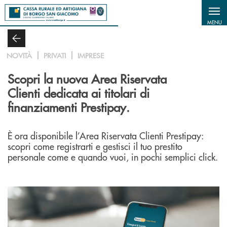
Salta al contenuto principale
MENU
NOVITÀ
PRIVATI
IMPRESE
Scopri la nuova Area Riservata
Clienti dedicata ai titolari di
finanziamenti Prestipay.
È ora disponibile l’Area Riservata Clienti Prestipay:
scopri come registrarti e gestisci il tuo prestito
personale come e quando vuoi, in pochi semplici click.