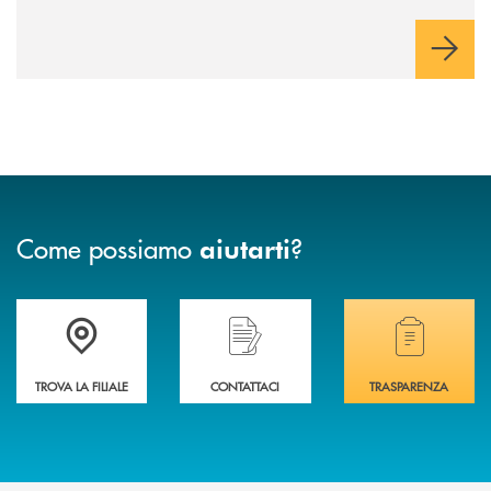
innovazione e accesso ai mercati dei capitali.
Come possiamo
?
aiutarti
Trova la filiale più vicina a te .
Hai bisogno di assistenza immediata?
Hai bisogno di alcuni
TROVA LA FILIALE
CONTATTACI
TRASPARENZA