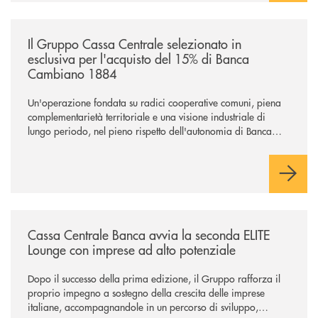
/news/il-gruppo-cassa-centrale-selezionato-in-esclusiva-per-lacquisto
Il Gruppo Cassa Centrale selezionato in
esclusiva per l'acquisto del 15% di Banca
Cambiano 1884
Un'operazione fondata su radici cooperative comuni, piena
complementarietà territoriale e una visione industriale di
lungo periodo, nel pieno rispetto dell'autonomia di Banca
Cambiano. Nei prossimi giorni verrà avviato il periodo di
negoziazione esclusiva per la finalizzazione dell’operazione.
/news/cassa-centrale-banca-avvia-la-seconda-elite-lounge-con-imprese-
Cassa Centrale Banca avvia la seconda ELITE
Lounge con imprese ad alto potenziale
Dopo il successo della prima edizione, il Gruppo rafforza il
proprio impegno a sostegno della crescita delle imprese
italiane, accompagnandole in un percorso di sviluppo,