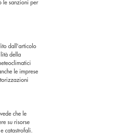
ò le sanzioni per
to dall'articolo
ità della
meteoclimatici
 anche le imprese
utorizzazioni
evede che le
re su risorse
e catastrofali.