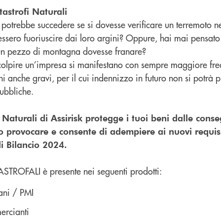
astrofi Naturali
potrebbe succedere se si dovesse verificare un terremoto n
vessero fuoriuscire dai loro argini? Oppure, hai mai pensat
un pezzo di montagna dovesse franare?
 colpire un’impresa si manifestano con sempre maggiore fr
i anche gravi, per il cui indennizzo in futuro non si potrà p
ubbliche.
 Naturali di Assirisk protegge i tuoi beni dalle con
no provocare e consente di adempiere ai nuovi requisi
di Bilancio 2024.
STROFALI è presente nei seguenti prodotti:
ani / PMI
ercianti