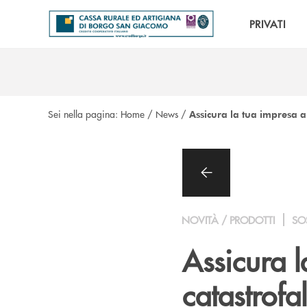
Salta al contenuto principale
PRIVATI
Sei nella pagina:
Home
/
News
/
Assicura la tua impresa an
NOVITÀ / PRODOTTI
SOS
Assicura l
catastrofal