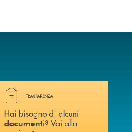
Hai bisogno di alcuni document i? Vai alla pagina traspa
TRASPARENZA
Hai bisogno di alcuni
i? Vai alla
document