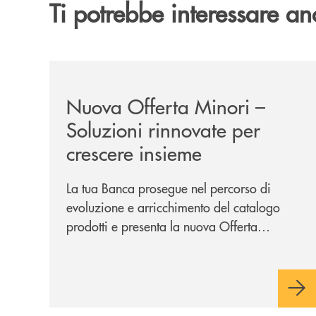
Ti potrebbe interessare an
/news/nuova-offerta-minori-soluzioni-rinnovate-
Nuova Offerta Minori –
Soluzioni rinnovate per
crescere insieme
La tua Banca prosegue nel percorso di
evoluzione e arricchimento del catalogo
prodotti e presenta la nuova Offerta
Minori, un insieme di soluzioni dedicate a
bambini e ragazzi da 0 a 18 anni, pensate
per supportarli nello sviluppo di una
relazione consapevole con il denaro,