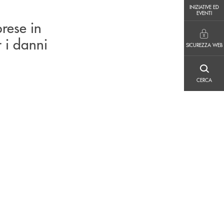
INIZIATIVE ED EVENTI
INIZIATIVE ED
EVENTI
prese in
SICUREZZA WEB
r i danni
SICUREZZA WEB
CERCA
CERCA