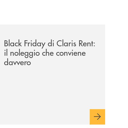
-anche-sulle-piste-da-sci/
news/black-friday-di-claris-rent-il-noleggio-che-conviene-
Black Friday di Claris Rent:
il noleggio che conviene
davvero