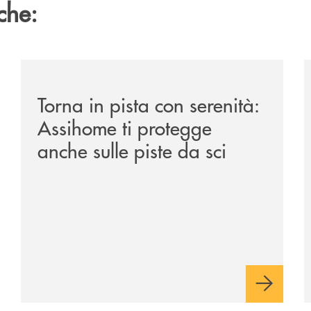
che:
per-crescere-insieme/
/news/torna-in-pista-con-serenita-assihome-ti-protegge
/
Torna in pista con serenità:
Assihome ti protegge
anche sulle piste da sci