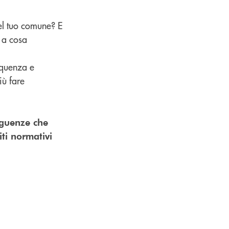
el tuo comune? E
o a cosa
equenza e
iù fare
seguenze che
ti normativi