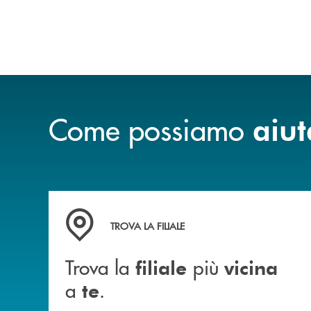
sempre con la guida dei genitori e della
banca.
Come possiamo
aiut
Trova la filiale più vicina a te .
TROVA LA FILIALE
Trova la
più
filiale
vicina
a
.
te