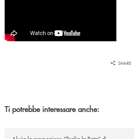
SHARE
Ti potrebbe interessare anche:
/news/al-via-la-promozione-taglia-la-rata-di-prestipay-il-prestito-perso
Al via la promozione “Taglia la Rata” di