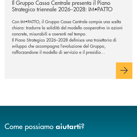
Il Gruppo Cassa Centrale presenta il Piano
Strategico triennale 2026–2028: IM•PATTO
Con IM•PATTO, il Gruppo Cassa Centrale compie una scelta
chiara: tradurre la solidità del modello cooperativo in azioni
concrete, misurabili e coerenti nel tempo.
Il Piano Strategico 2026–2028 definisce una traiettoria di
sviluppo che accompagna l’evoluzione del Gruppo,
rafforzandone il modello di servizio e il presidio
commerciale a supporto di famiglie e imprese. Tecnologia e
intelligenza artificiale sostengono la trasformazione,
potenziando la capacità di rispondere in modo efficace ai
bisogni della clientela e orientando l’azione verso una
creazione di valore sostenibile, con attenzione alle persone e
ai territori.
Come possiamo
?
aiutarti