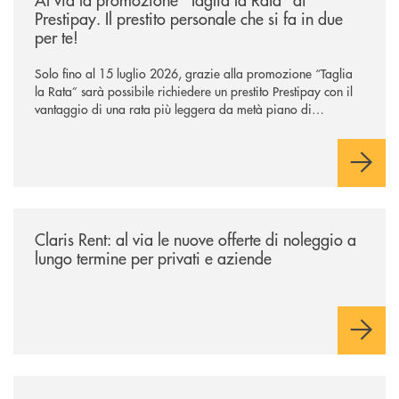
Prestipay. Il prestito personale che si fa in due
per te!
Solo fino al 15 luglio 2026, grazie alla promozione “Taglia
la Rata” sarà possibile richiedere un prestito Prestipay con il
vantaggio di una rata più leggera da metà piano di
rimborso.
/news/claris-rent-al-via-le-nuove-offerte-di-noleggio-a-lungo-termine-p
Claris Rent: al via le nuove offerte di noleggio a
lungo termine per privati e aziende
/news/il-gruppo-cassa-centrale-presenta-il-piano-strategico-triennale-