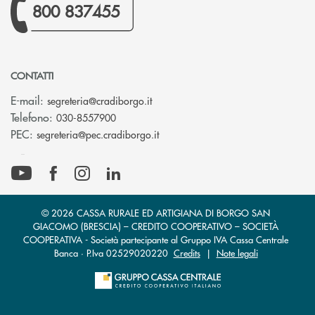
800 837455
CONTATTI
(si apre l’app di posta elettronica)
E-mail:
segreteria@cradiborgo.it
Telefono:
030-8557900
(si apre l’app di posta elettronic
PEC:
segreteria@pec.cradiborgo.it
© 2026 CASSA RURALE ED ARTIGIANA DI BORGO SAN
GIACOMO (BRESCIA) – CREDITO COOPERATIVO – SOCIETÀ
COOPERATIVA - Società partecipante al Gruppo IVA Cassa Centrale
Banca · P.Iva 02529020220
Credits
|
Note legali