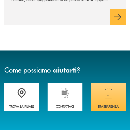
innovazione e accesso ai mercati dei capitali.
Come possiamo
?
aiutarti
Trova la filiale più vicina a te .
Hai bisogno di assistenza immediata?
Hai bisogno di alcuni
TROVA LA FILIALE
CONTATTACI
TRASPARENZA