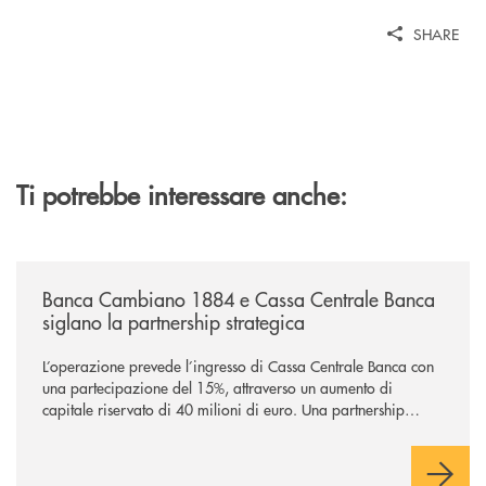
SHARE
Ti potrebbe interessare anche:
/news/banca-cambiano-1884-e-cassa-centrale-banca-siglano-la-partner
Banca Cambiano 1884 e Cassa Centrale Banca
siglano la partnership strategica
L’operazione prevede l’ingresso di Cassa Centrale Banca con
una partecipazione del 15%, attraverso un aumento di
capitale riservato di 40 milioni di euro. Una partnership
industriale strategica, fondata sulla condivisione di valori
comuni e sulla prossimità ai territori, per ampliare l’offerta e
sostenere nuove opportunità di crescita e sviluppo.