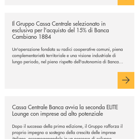
/news/il-gruppo-cassa-centrale-selezionato-in-esclusiva-per-lacquisto
Il Gruppo Cassa Centrale selezionato in
esclusiva per l'acquisto del 15% di Banca
Cambiano 1884
Un'operazione fondata su radici cooperative comuni, piena
complementarietà territoriale e una visione industriale di
lungo periodo, nel pieno rispetto dell'autonomia di Banca
Cambiano. Nei prossimi giorni verrà avviato il periodo di
negoziazione esclusiva per la finalizzazione dell’operazione.
/news/cassa-centrale-banca-avvia-la-seconda-elite-lounge-con-imprese-
Cassa Centrale Banca avvia la seconda ELITE
Lounge con imprese ad alto potenziale
Dopo il successo della prima edizione, il Gruppo rafforza il
proprio impegno a sostegno della crescita delle imprese
italiane, accompagnandole in un percorso di sviluppo,