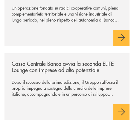
Un'operazione fondata su radici cooperative comuni, piena
complementarietà territoriale e una visione industriale di
lungo periodo, nel pieno rispetto dell'autonomia di Banca
Cambiano. Nei prossimi giorni verrà avviato il periodo di
negoziazione esclusiva per la finalizzazione dell’operazione.
/news/cassa-centrale-banca-avvia-la-seconda-elite-lounge-con-imprese-
Cassa Centrale Banca avvia la seconda ELITE
Lounge con imprese ad alto potenziale
Dopo il successo della prima edizione, il Gruppo rafforza il
proprio impegno a sostegno della crescita delle imprese
italiane, accompagnandole in un percorso di sviluppo,
innovazione e accesso ai mercati dei capitali.