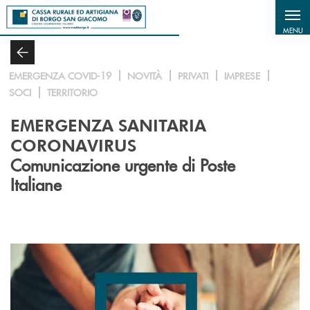
Salta al contenuto principale
MENU
EMERGENZA COVID-19
NOVITÀ
PRIVATI
IMPRESE
SOCI
TERRITORIO
EMERGENZA SANITARIA
CORONAVIRUS
Comunicazione urgente di Poste
Italiane