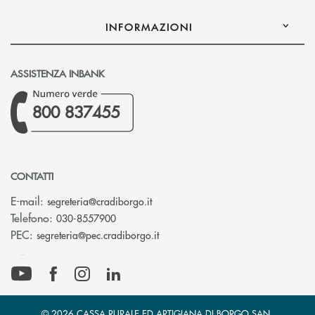
INFORMAZIONI
ASSISTENZA INBANK
800 837455
CONTATTI
(si apre l’app di posta elettronica)
E-mail:
segreteria@cradiborgo.it
Telefono:
030-8557900
(si apre l’app di posta elettronic
PEC:
segreteria@pec.cradiborgo.it
© 2026 CASSA RURALE ED ARTIGIANA DI BORGO SAN