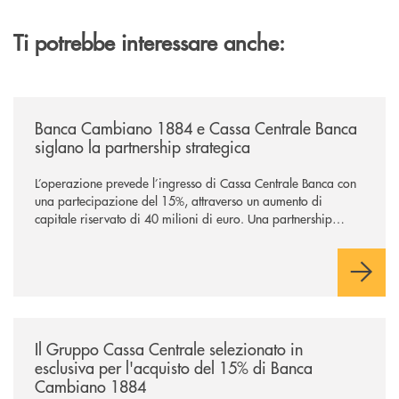
Ti potrebbe interessare anche:
/news/banca-cambiano-1884-e-cassa-centrale-banca-siglano-la-partner
Banca Cambiano 1884 e Cassa Centrale Banca
siglano la partnership strategica
L’operazione prevede l’ingresso di Cassa Centrale Banca con
una partecipazione del 15%, attraverso un aumento di
capitale riservato di 40 milioni di euro. Una partnership
industriale strategica, fondata sulla condivisione di valori
comuni e sulla prossimità ai territori, per ampliare l’offerta e
sostenere nuove opportunità di crescita e sviluppo.
/news/il-gruppo-cassa-centrale-selezionato-in-esclusiva-per-lacquisto
Il Gruppo Cassa Centrale selezionato in
esclusiva per l'acquisto del 15% di Banca
Cambiano 1884