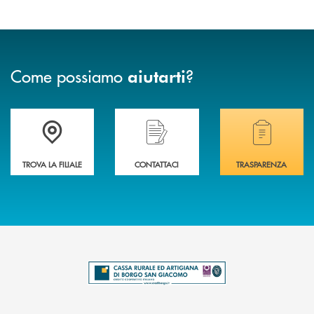
Come possiamo
?
aiutarti
Trova la filiale più vicina a te .
Hai bisogno di assistenza immediata?
Hai bisogno di alcuni
TROVA LA FILIALE
CONTATTACI
TRASPARENZA