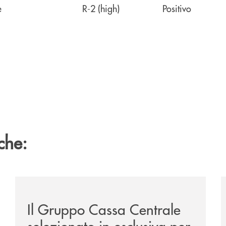
ve termine R-2 (high) Positivo
che:
ca-siglano-la-partnership-strategica/
/news/il-gruppo-cassa-centrale-selezionato-in-esclus
/
Il Gruppo Cassa Centrale
selezionato in esclusiva per