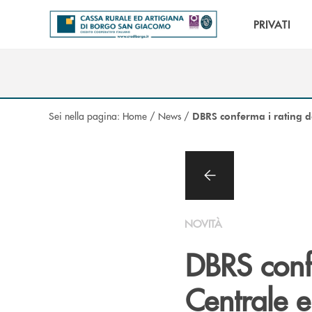
Salta al contenuto principale
PRIVATI
Sei nella pagina:
Home
/
News
/
DBRS conferma i rating de
NOVITÀ
DBRS conf
Centrale e