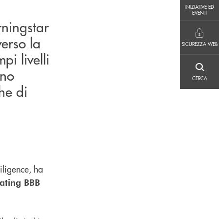
INIZIATIVE ED EVENTI
INIZIATIVE ED
EVENTI
rningstar
SICUREZZA WEB
verso la
SICUREZZA WEB
pi livelli
nno
CERCA
CERCA
he di
iligence, ha
Rating BBB