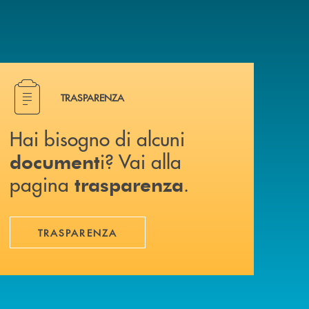
Hai bisogno di alcuni document i? Vai alla pagina traspa
TRASPARENZA
Hai bisogno di alcuni
i? Vai alla
document
pagina
.
trasparenza
TRASPARENZA