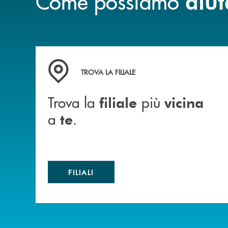
Come possiamo
aiut
Trova la filiale più vicina a te .
TROVA LA FILIALE
Trova la
più
filiale
vicina
a
.
te
FILIALI