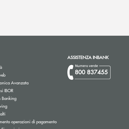
ASSISTENZA INBANK
tà
800 837455
web
tronica Avanzata
Apre una nuova finestra
ssi IBOR
Apre una nuova finestra
 Banking
wing
Apre una nuova finestra
lti
mento operazioni di pagamento