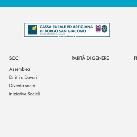
SOCI
PARITÀ DI GENERE
P
Assemblea
Diritti e Doveri
Diventa socio
Iniziative Sociali