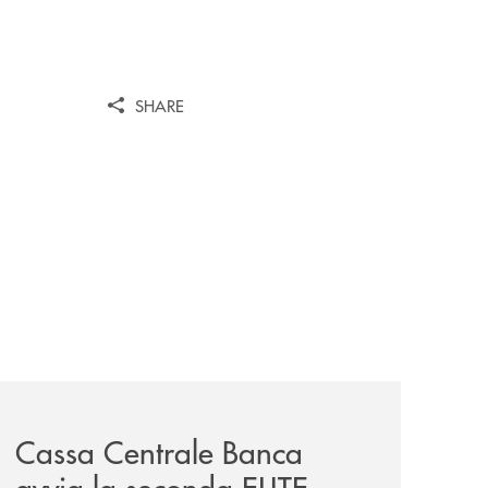
SHARE
iva-per-lacquisto-del-15-di-banca-cambiano-1884/
news/cassa-centrale-banca-avvia-la-seconda-elite-lounge-
Cassa Centrale Banca
avvia la seconda ELITE