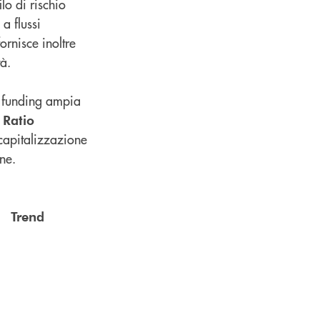
ilo di rischio
 a flussi
ornisce inoltre
tà.
di funding ampia
 Ratio
 capitalizzazione
ne.
rend