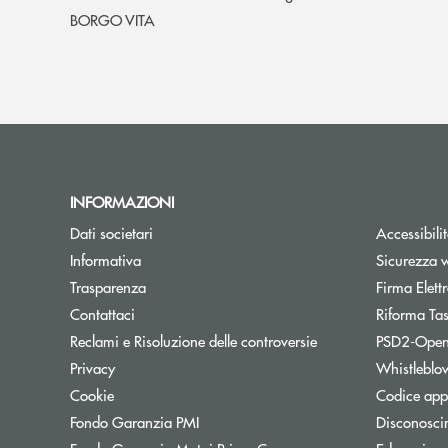
BORGO VITA
INFORMAZIONI
Dati societari
Accessibili
Informativa
Sicurezza 
Trasparenza
Firma Elet
Contattaci
Riforma Ta
Reclami e Risoluzione delle controversie
PSD2-Open
Privacy
Whistleblo
Cookie
Codice appa
Apre una nuova finestra
Fondo Garanzia PMI
Disconosci
Apre una nuova finestra