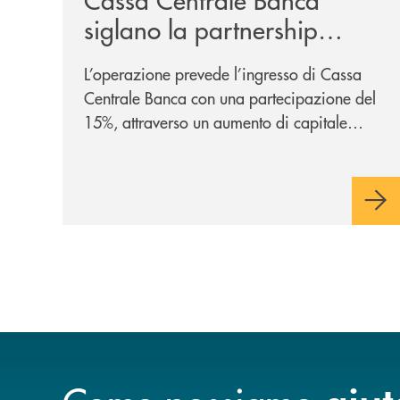
siglano la partnership
strategica
L’operazione prevede l’ingresso di Cassa
Centrale Banca con una partecipazione del
15%, attraverso un aumento di capitale
riservato di 40 milioni di euro. Una
partnership industriale strategica, fondata
sulla condivisione di valori comuni e sulla
prossimità ai territori, per ampliare l’offerta
e sostenere nuove opportunità di crescita e
sviluppo.