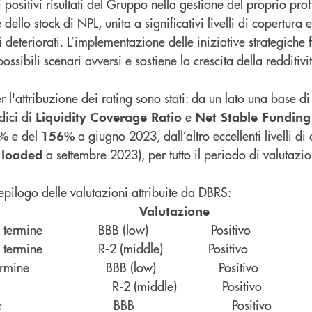
 i positivi risultati del Gruppo nella gestione del proprio prof
dello stock di NPL, unita a significativi livelli di copertura e
i deteriorati. L’implementazione delle iniziative strategiche f
ssibili scenari avversi e sostiene la crescita della redditivi
per l'attribuzione dei rating sono stati: da un lato una base 
ndici di
e
Liquidity Coverage Ratio
Net Stable Funding
e del
a giugno 2023, dall’altro eccellenti livelli di
%
156%
a settembre 2023), per tutto il periodo di valutazio
 loaded
riepilogo delle valutazioni attribuite da DBRS:
bito
Valutazione T
a lungo termine BBB (low) Positivo
 breve termine R-2 (middle) Positivo
 lungo termine BBB (low) Positivo
 termine R-2 (middle) Positivo
lungo termine BBB Positivo