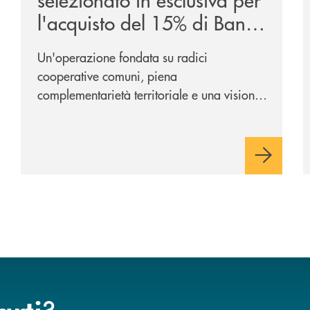
l'acquisto del 15% di Banca
Cambiano 1884
Un'operazione fondata su radici
cooperative comuni, piena
complementarietà territoriale e una visione
industriale di lungo periodo, nel pieno
rispetto dell'autonomia di Banca
Cambiano. Nei prossimi giorni verrà
avviato il periodo di negoziazione
esclusiva per la finalizzazione
dell’operazione.