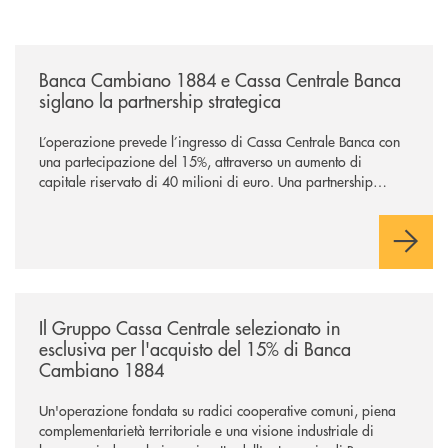
/news/banca-cambiano-1884-e-cassa-centrale-banca-siglano-la-partner
Banca Cambiano 1884 e Cassa Centrale Banca
siglano la partnership strategica
L’operazione prevede l’ingresso di Cassa Centrale Banca con
una partecipazione del 15%, attraverso un aumento di
capitale riservato di 40 milioni di euro. Una partnership
industriale strategica, fondata sulla condivisione di valori
comuni e sulla prossimità ai territori, per ampliare l’offerta e
sostenere nuove opportunità di crescita e sviluppo.
/news/il-gruppo-cassa-centrale-selezionato-in-esclusiva-per-lacquisto
Il Gruppo Cassa Centrale selezionato in
esclusiva per l'acquisto del 15% di Banca
Cambiano 1884
Un'operazione fondata su radici cooperative comuni, piena
complementarietà territoriale e una visione industriale di