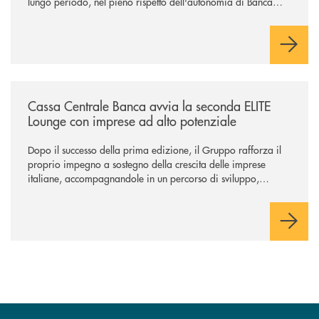
lungo periodo, nel pieno rispetto dell'autonomia di Banca
Cambiano. Nei prossimi giorni verrà avviato il periodo di
negoziazione esclusiva per la finalizzazione dell’operazione.
/news/cassa-centrale-banca-avvia-la-seconda-elite-lounge-con-imprese-
Cassa Centrale Banca avvia la seconda ELITE
Lounge con imprese ad alto potenziale
Dopo il successo della prima edizione, il Gruppo rafforza il
proprio impegno a sostegno della crescita delle imprese
italiane, accompagnandole in un percorso di sviluppo,
innovazione e accesso ai mercati dei capitali.