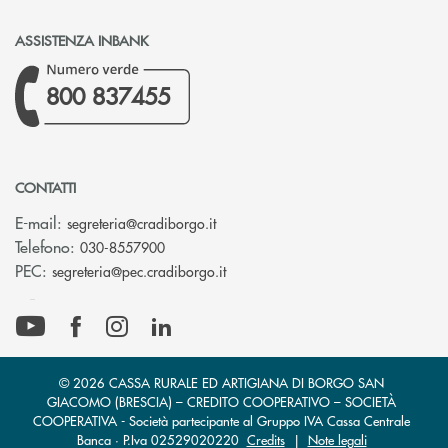
ASSISTENZA INBANK
800 837455
CONTATTI
(si apre l’app di posta elettronica)
E-mail:
segreteria@cradiborgo.it
Telefono:
030-8557900
(si apre l’app di posta elettronic
PEC:
segreteria@pec.cradiborgo.it
© 2026 CASSA RURALE ED ARTIGIANA DI BORGO SAN
GIACOMO (BRESCIA) – CREDITO COOPERATIVO – SOCIETÀ
COOPERATIVA - Società partecipante al Gruppo IVA Cassa Centrale
Banca · P.Iva 02529020220
Credits
|
Note legali