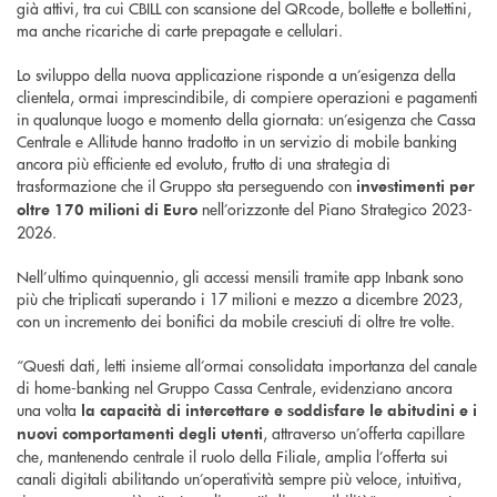
già attivi, tra cui CBILL con scansione del QRcode, bollette e bollettini,
ma anche ricariche di carte prepagate e cellulari.
Lo sviluppo della nuova applicazione risponde a un’esigenza della
clientela, ormai imprescindibile, di compiere operazioni e pagamenti
in qualunque luogo e momento della giornata: un’esigenza che Cassa
Centrale e Allitude hanno tradotto in un servizio di mobile banking
ancora più efficiente ed evoluto, frutto di una strategia di
trasformazione che il Gruppo sta perseguendo con
investimenti per
nell’orizzonte del Piano Strategico 2023-
oltre 170 milioni di Euro
2026.
Nell’ultimo quinquennio, gli accessi mensili tramite app Inbank sono
più che triplicati superando i 17 milioni e mezzo a dicembre 2023,
con un incremento dei bonifici da mobile cresciuti di oltre tre volte.
“Questi dati, letti insieme all’ormai consolidata importanza del canale
di home-banking nel Gruppo Cassa Centrale, evidenziano ancora
una volta
la capacità di intercettare e soddisfare le abitudini e i
, attraverso un’offerta capillare
nuovi comportamenti degli utenti
che, mantenendo centrale il ruolo della Filiale, amplia l’offerta sui
canali digitali abilitando un’operatività sempre più veloce, intuitiva,