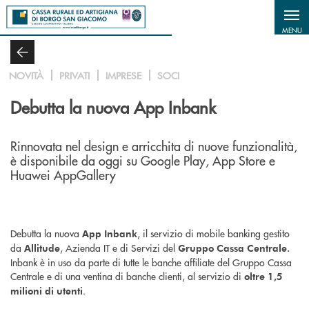
Salta al contenuto principale
MENU
NOVITÀ
PRIVATI
IMPRESE
SOCI
Debutta la nuova App Inbank
Rinnovata nel design e arricchita di nuove funzionalità,
è disponibile da oggi su Google Play, App Store e
Huawei AppGallery
Debutta la nuova
, il servizio di mobile banking gestito
App Inbank
da
, Azienda IT e di Servizi del
Allitude
Gruppo Cassa Centrale.
Inbank è in uso da parte di tutte le banche affiliate del Gruppo Cassa
Centrale e di una ventina di banche clienti, al servizio di
oltre 1,5
.
milioni di utenti