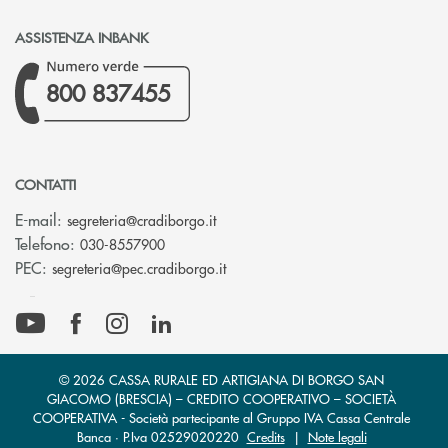
ASSISTENZA INBANK
800 837455
CONTATTI
(si apre l’app di posta elettronica)
E-mail:
segreteria@cradiborgo.it
Telefono:
030-8557900
(si apre l’app di posta elettronic
PEC:
segreteria@pec.cradiborgo.it
© 2026 CASSA RURALE ED ARTIGIANA DI BORGO SAN
GIACOMO (BRESCIA) – CREDITO COOPERATIVO – SOCIETÀ
COOPERATIVA - Società partecipante al Gruppo IVA Cassa Centrale
Banca · P.Iva 02529020220
Credits
|
Note legali