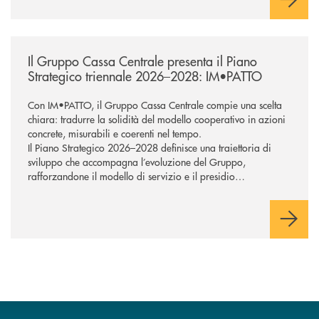
/news/il-gruppo-cassa-centrale-presenta-il-piano-strategico-triennale-
Il Gruppo Cassa Centrale presenta il Piano
Strategico triennale 2026–2028: IM•PATTO
Con IM•PATTO, il Gruppo Cassa Centrale compie una scelta
chiara: tradurre la solidità del modello cooperativo in azioni
concrete, misurabili e coerenti nel tempo.
Il Piano Strategico 2026–2028 definisce una traiettoria di
sviluppo che accompagna l’evoluzione del Gruppo,
rafforzandone il modello di servizio e il presidio
commerciale a supporto di famiglie e imprese. Tecnologia e
intelligenza artificiale sostengono la trasformazione,
potenziando la capacità di rispondere in modo efficace ai
bisogni della clientela e orientando l’azione verso una
creazione di valore sostenibile, con attenzione alle persone e
ai territori.