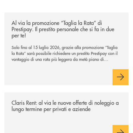
/news/al-via-la-promozione-taglia-la-rata-di-prestipay-il-prestito-perso
Al via la promozione “Taglia la Rata” di
Prestipay. Il prestito personale che si fa in due
per te!
Solo fino al 15 luglio 2026, grazie alla promozione “Taglia
la Rata” sarà possibile richiedere un prestito Prestipay con il
vantaggio di una rata più leggera da metà piano di
rimborso.
/news/claris-rent-al-via-le-nuove-offerte-di-noleggio-a-lungo-termine-p
Claris Rent: al via le nuove offerte di noleggio a
lungo termine per privati e aziende