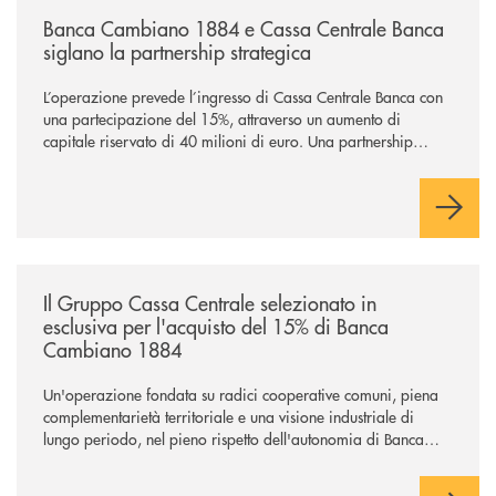
Banca Cambiano 1884 e Cassa Centrale Banca
siglano la partnership strategica
L’operazione prevede l’ingresso di Cassa Centrale Banca con
una partecipazione del 15%, attraverso un aumento di
capitale riservato di 40 milioni di euro. Una partnership
industriale strategica, fondata sulla condivisione di valori
comuni e sulla prossimità ai territori, per ampliare l’offerta e
sostenere nuove opportunità di crescita e sviluppo.
/news/il-gruppo-cassa-centrale-selezionato-in-esclusiva-per-lacquisto
Il Gruppo Cassa Centrale selezionato in
esclusiva per l'acquisto del 15% di Banca
Cambiano 1884
Un'operazione fondata su radici cooperative comuni, piena
complementarietà territoriale e una visione industriale di
lungo periodo, nel pieno rispetto dell'autonomia di Banca
Cambiano. Nei prossimi giorni verrà avviato il periodo di
negoziazione esclusiva per la finalizzazione dell’operazione.