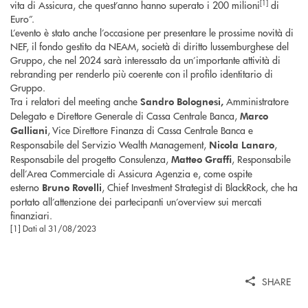
[1]
vita di Assicura, che quest’anno hanno superato i 200 milioni
di
Euro”.
L’evento è stato anche l’occasione per presentare le prossime novità di
NEF, il fondo gestito da NEAM, società di diritto lussemburghese del
Gruppo, che nel 2024 sarà interessato da un’importante attività di
rebranding per renderlo più coerente con il profilo identitario di
Gruppo.
Tra i relatori del meeting anche
Amministratore
Sandro Bolognesi,
Delegato e Direttore Generale di Cassa Centrale Banca,
Marco
, Vice Direttore Finanza di Cassa Centrale Banca e
Galliani
Responsabile del Servizio Wealth Management,
,
Nicola Lanaro
Responsabile del progetto Consulenza,
, Responsabile
Matteo Graffi
dell’Area Commerciale di Assicura Agenzia e, come ospite
esterno
, Chief Investment Strategist di BlackRock, che ha
Bruno Rovelli
portato all’attenzione dei partecipanti un’overview sui mercati
finanziari.
[1] Dati al 31/08/2023
SHARE