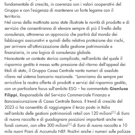
fondamentale di crescita, in coerenza con i valori cooperativi del
Gruppo e con l’esigenza di mantenere un forte legame con il
territorio.
Nel corso della mattinata sono state illustrate le novità di prodotto e di
servizio che consentiranno di elevare sempre di più il livello della
consulenza, attraverso un approccio che partirà dal mondo dei
fabbisogni assicurativi e quindi della relativa protezione dai rischi,
per arrivare all’ottimizzazione della gestione patrimoniale e
finanziaria, in una logica di consulenza globale.
Nonostante un contesto storico complicato, nell’ambito del quale il
risparmio gestito è messo sotto pressione dal ritorno dell’appeal dei
titoli di stato, il Gruppo Cassa Centrale vanta numeri di assoluto
rilievo nel sistema bancario nazionale. “Lavoriamo da sempre per
arricchire la nostra offerta di prodotti e servizi del risparmio gestito,
con un particolare focus sull’ambito ESG – ha commentato
Gianluca
, Responsabile del Servizio Commerciale Finanza e
Filippi
Bancassicurazione di Cassa Centrale Banca. Il trend di crescita del
2023 ci ha consentito di raggiungere il terzo posto in Italia
[1]
nell’ambito delle gestioni patrimoniali retail con 120 milioni
di Euro
di nuova raccolta e di guadagnare posizioni importanti anche nei
[1]
fondi comuni, con oltre 300 milioni
di Euro di nuova raccolta e 10
mila nuovi Piani di Accumulo NEF. Positivi anche i numeri sulle polizze