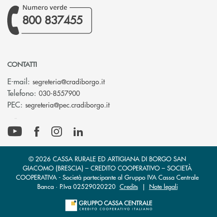
800 837455
CONTATTI
(si apre l’app di posta elettronica)
E-mail:
segreteria@cradiborgo.it
Telefono:
030-8557900
(si apre l’app di posta elettronic
PEC:
segreteria@pec.cradiborgo.it
© 2026 CASSA RURALE ED ARTIGIANA DI BORGO SAN
GIACOMO (BRESCIA) – CREDITO COOPERATIVO – SOCIETÀ
COOPERATIVA - Società partecipante al Gruppo IVA Cassa Centrale
Banca · P.Iva 02529020220
Credits
|
Note legali