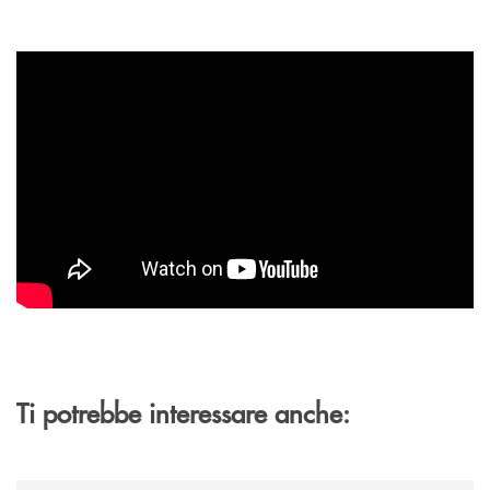
Ti potrebbe interessare anche:
/news/banca-cambiano-1884-e-cassa-centrale-banca-siglano-la-partner