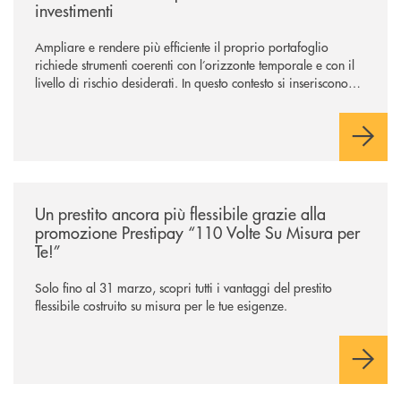
investimenti
Ampliare e rendere più efficiente il proprio portafoglio
richiede strumenti coerenti con l’orizzonte temporale e con il
livello di rischio desiderati. In questo contesto si inseriscono
NEF Ethical Step to Balanced 2030 e NEF Target 2031, due
soluzioni tra loro complementari, pensate per accompagnare
l’investitore in un percorso strutturato e consapevole.
/news/prestipay-110-volte-su-misura-per-te/
Un prestito ancora più flessibile grazie alla
promozione Prestipay “110 Volte Su Misura per
Te!”
Solo fino al 31 marzo, scopri tutti i vantaggi del prestito
flessibile costruito su misura per le tue esigenze.