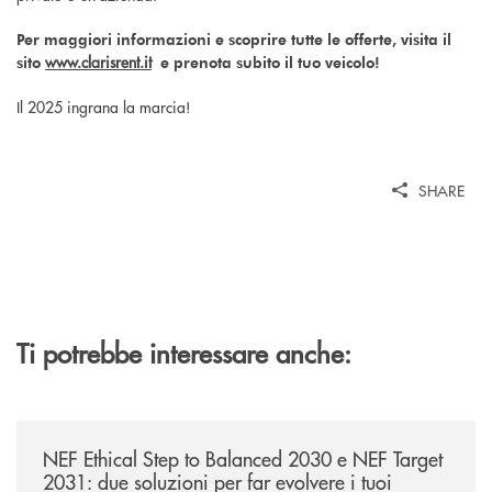
Per maggiori informazioni e scoprire tutte le offerte, visita il
www.clarisrent.it
sito
e prenota subito il tuo veicolo!
Il 2025 ingrana la marcia!
SHARE
Ti potrebbe interessare anche:
/news/nef-ethical-step-to-balanced-2030-e-nef-target-2031-due-soluzioni
NEF Ethical Step to Balanced 2030 e NEF Target
2031: due soluzioni per far evolvere i tuoi