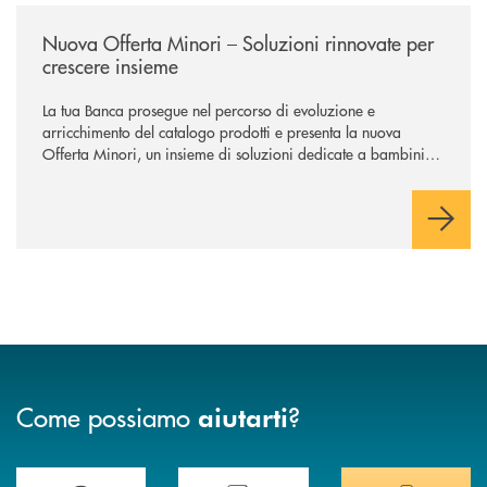
/news/nuova-offerta-minori-soluzioni-rinnovate-per-crescere-insieme/
Nuova Offerta Minori – Soluzioni rinnovate per
crescere insieme
La tua Banca prosegue nel percorso di evoluzione e
arricchimento del catalogo prodotti e presenta la nuova
Offerta Minori, un insieme di soluzioni dedicate a bambini e
ragazzi da 0 a 18 anni, pensate per supportarli nello
sviluppo di una relazione consapevole con il denaro, sempre
con la guida dei genitori e della banca.
Come possiamo
?
aiutarti
Trova la filiale più vicina a te .
Hai bisogno di assistenza immediata?
Hai bisogno di alcuni