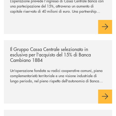
L’operazione prevede l’ingresso di Cassa Centrale Banca con
una partecipazione del 15%, attraverso un aumento di
capitale riservato di 40 milioni di euro. Una partnership
industriale strategica, fondata sulla condivisione di valori
comuni e sulla prossimità ai territori, per ampliare l’offerta e
sostenere nuove opportunità di crescita e sviluppo.
/news/il-gruppo-cassa-centrale-selezionato-in-esclusiva-per-lacquisto
Il Gruppo Cassa Centrale selezionato in
esclusiva per l'acquisto del 15% di Banca
Cambiano 1884
Un'operazione fondata su radici cooperative comuni, piena
complementarietà territoriale e una visione industriale di
lungo periodo, nel pieno rispetto dell'autonomia di Banca
Cambiano. Nei prossimi giorni verrà avviato il periodo di
negoziazione esclusiva per la finalizzazione dell’operazione.
/news/il-gruppo-cassa-centrale-conferma-il-posizionamento-conscious-es