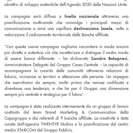
obiettivi di sviluppo sostenibile dell’Agenda 2030 delle Nazioni Unite.
La campagna sarà diffusa a
attraverso una
livello nazionale
pianificazione multicanale che coinvolge i principali mezzi di
comunicazione e avrà una capillare
, volta a
declinazione locale
valorizzare il radicamento territoriale delle Banche affiliate.
“Con questa nuova campagna vogliamo raccontare in modo ancora
più diretto e autentico ciò che caratterizza e distingue il nostro modo
di essere banca differente. – ha dichiarato
,
Sandro Bolognesi
Amministratore Delegato del Gruppo Cassa Centrale – La capacità di
accompagnare la crescita delle comunità attraverso relazioni di
fiducia, vicinanza ai territori e attenzione alle persone. Un impegno
che esercitiamo da sempre, molto prima che venisse codificato e
diventasse una tendenza, e che ha per il Gruppo una dimensione
sempre più centrale e strategica per il futuro”.
La campagna è stata realizzata internamente da un gruppo di lavoro
costituito dal team Brand Marketing & Communication della
Capogruppo e dai referenti di 9 banche affiliate. La creatività è stata
curata dall’agenzia TWENTY8 Studios e la pianificazione dal centro
media STARCOM del Gruppo Publicis.