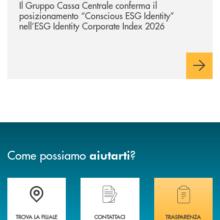
Il Gruppo Cassa Centrale conferma il
posizionamento “Conscious ESG Identity”
nell’ESG Identity Corporate Index 2026
Come possiamo
?
aiutarti
Trova la filiale più vicina a te .
Hai bisogno di assistenza immediata?
Hai bisogno di alcuni
TROVA LA FILIALE
CONTATTACI
TRASPARENZA