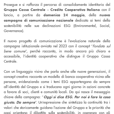
Prosegue e si rafforza il percorso di consolidamento identitario del
con il
Gruppo Cassa Centrale – Credito Cooperativo Italiano
lancio, a partire da
, della
domenica 24 maggio
nuova
dedicata ai temi della
campagna di comunicazione nazionale
sostenibilità nelle sue declinazioni ESG (Environmental, Social,
Governance).
Il nuovo progetto di comunicazione è l’evoluzione naturale della
campagna istituzionale avviata nel 2023 con il concept “
Fondato sul
bene comune
”, perché racconta, in modo ancora più chiaro e
accessibile, l’identità cooperativa che distingue il Gruppo Cassa
Centrale.
Con un linguaggio visivo che parla anche alle nuove generazioni, il
concept creativo racconta un modello di banca cooperativa vicina alle
persone, evidenziando come i temi ESG appartengano da sempre
all’identità del Gruppo e si traducano ogni giorno in azioni concrete
a favore di soci, clienti e comunità locali. Da qui nasce il messaggio
chiave della campagna: “
Oggi si dice ESG. Per noi è fare la cosa
”. Un’espressione che sintetizza la continuità tra i
giusta. Da sempre
valori che storicamente guidano l’azione del Gruppo e le priorità che
oggi orientano il dibattito sulla sostenibilità, in coerenza con gli