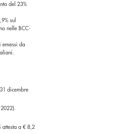
ento del 23%
,9% sul
ono nelle BCC-
li emessi da
aliani.
 31 dicembre
 2022).
i attesta a € 8,2