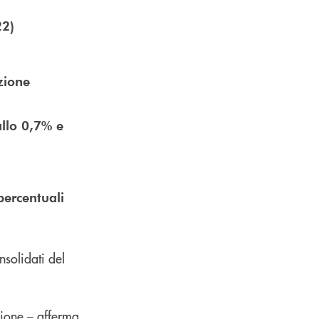
22)
zione
allo 0,7% e
percentuali
nsolidati del
zione – afferma