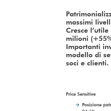
Patrimonializ
massimi livell
Cresce l’util
milioni (+55%
Importanti in
modello di ser
soci e clienti.
Price Sensitive
Posizione pat