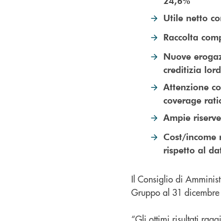
24,6%
Utile netto c
Raccolta compl
Nuove erogazi
creditizia lor
Attenzione cos
coverage rati
Ampie riserve
Cost/income r
rispetto al da
Il Consiglio di Amminist
Gruppo al 31 dicembre
“Gli ottimi risultati ra