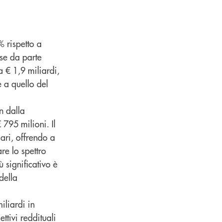
% rispetto a
sse da parte
a € 1,9 miliardi,
e a quello del
n dalla
 795 milioni. Il
ari, offrendo a
re lo spettro
ù significativo è
della
iliardi in
ttivi reddituali