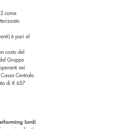
022 come
tterizzato
enti) è pari al
n costo del
 dal Gruppo
 operanti nei
o Cassa Centrale.
ato di € 657
performing lordi