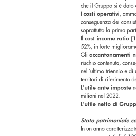
che il Gruppo si è dato
I
, ammo
costi operativi
conseguenza dei consisten
soprattutto la prima par
Il
cost income ratio [
52%, in forte miglioram
Gli
accantonamenti net
rischio contenuto, cons
nell’ultimo triennio e di
territori di riferiment
L'
ne
utile ante imposte
milioni nel 2022.
L'
utile netto di Grup
Stato patrimoniale c
In un anno caratterizza