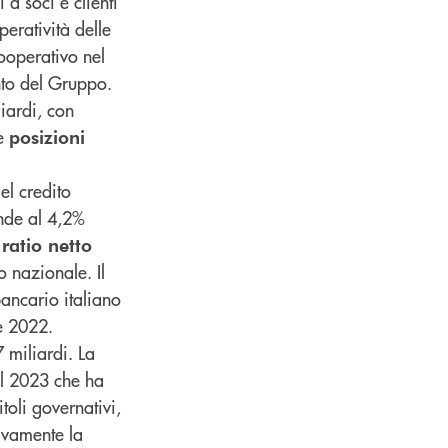
a soci e clienti
peratività delle
ooperativo nel
ento del Gruppo.
liardi, con
 e
posizioni
el credito
nde al 4,2%
ratio netto
o nazionale. Il
 bancario italiano
e 2022.
 miliardi. La
el 2023 che ha
toli governativi,
sivamente la