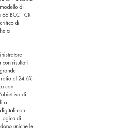
 modello di
le 66 BCC - CR -
critico di
he ci
nistratore
con risultati
i grande
 ratio al 24,6%
za con
’obiettivo di
li a
digitali con
a logica di
ndono uniche le