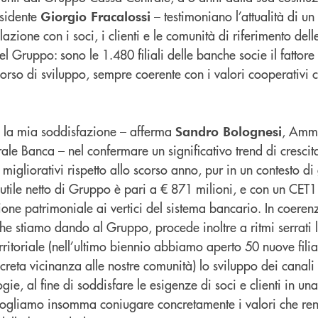
esidente
– testimoniano l’attualità di un
Giorgio Fracalossi
lazione con i soci, i clienti e le comunità di riferimento del
 Gruppo: sono le 1.480 filiali delle banche socie il fattore 
orso di sviluppo, sempre coerente con i valori cooperativi c
la mia soddisfazione – afferma
, Ammi
Sandro Bolognesi
le Banca – nel confermare un significativo trend di crescita 
migliorativi rispetto allo scorso anno, pur in un contesto d
’utile netto di Gruppo è pari a € 871 milioni, e con un CET1
ne patrimoniale ai vertici del sistema bancario. In coeren
che stiamo dando al Gruppo, procede inoltre a ritmi serrati l
rritoriale (nell’ultimo biennio abbiamo aperto 50 nuove filia
reta vicinanza alle nostre comunità) lo sviluppo dei canali 
gie, al fine di soddisfare le esigenze di soci e clienti in un
Vogliamo insomma coniugare concretamente i valori che re