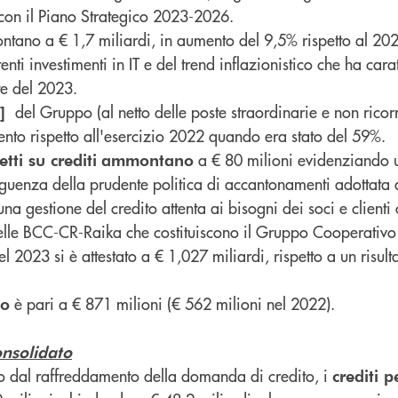
 con il Piano Strategico 2023-2026.
ntano a € 1,7 miliardi, in aumento del 9,5% rispetto al 2
ti investimenti in IT e del trend inflazionistico che ha cara
te del 2023.
del Gruppo (al netto delle poste straordinarie e non ricorr
1]
ento rispetto all'esercizio 2022 quando era stato del 59%.
a € 80 milioni evidenziando u
ti su crediti
ammontano
eguenza della prudente politica di accantonamenti adottata
 una gestione del credito attenta ai bisogni dei soci e clienti
o delle BCC-CR-Raika che costituiscono il Gruppo Cooperativ
l 2023 si è attestato a € 1,027 miliardi, rispetto a un risult
è pari a € 871 milioni (€ 562 milioni nel 2022).
po
onsolidato
to dal raffreddamento della domanda di credito, i
crediti 