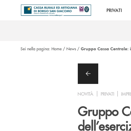
Salta al contenuto principale
PRIVATI
Sei nella pagina:
Home
/
News
/
Gruppo Cassa Centrale: i r
NOVITÀ
PRIVATI
IMPR
Gruppo Cas
dell’eserc