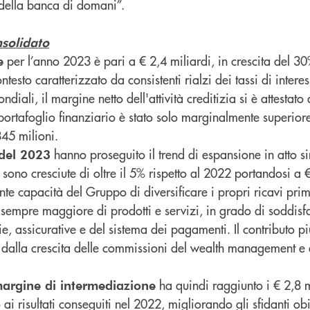
 della banca di domani”.
solidato
per l’anno 2023 è pari a € 2,4 miliardi, in crescita del 30
e
testo caratterizzato da consistenti rialzi dei tassi di intere
diali, il margine netto dell'attività creditizia si è attestato 
 portafoglio finanziario è stato solo marginalmente superior
845 milioni.
hanno proseguito il trend di espansione in atto si
del 2023
ono cresciute di oltre il 5% rispetto al 2022 portandosi a €
te capacità del Gruppo di diversificare i propri ricavi prim
 sempre maggiore di prodotti e servizi, in grado di soddisfa
e, assicurative e del sistema dei pagamenti. Il contributo pi
 dalla crescita delle commissioni del wealth management e 
ha quindi raggiunto i € 2,8 m
argine di intermediazione
 ai risultati conseguiti nel 2022, migliorando gli sfidanti obie