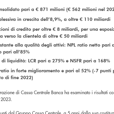
onsolidato pari a € 871 milioni (€ 562 milioni nel 20
essiva in crescita dell’8,9%, a oltre € 110 miliardi
oni di credito per oltre € 8 miliardi, per una esposi
da verso la clientela di oltre € 50 miliardi
tante alla qualità degli attivi: NPL ratio netto pari 
o pari all’85%
 di liquidità: LCR pari a 275% e NSFR pari a 168%
atio in forte miglioramento e pari al 52% (-7 punti 
to di fine 2022)
razione di Cassa Centrale Banca ha esaminato i risultati co
 2023.
ggiunti dal Gruppo Cassa Centrale, a 5 anni dalla sua costitu