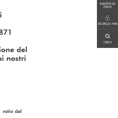
INIZIATIVE ED EVENTI
INIZIATIVE ED
EVENTI
i
SICUREZZA WEB
SICUREZZA WEB
 871
CERCA
CERCA
ione del
i nostri
 ratio del