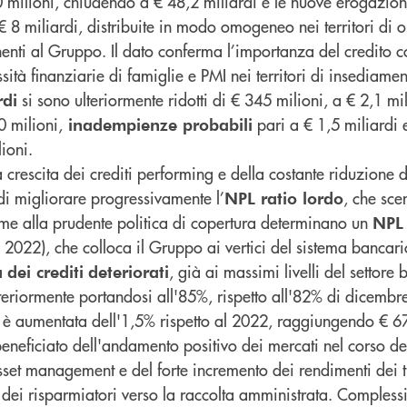
milioni, chiudendo a € 48,2 miliardi e le nuove erogazioni 
€ 8 miliardi, distribuite in modo omogeneo nei territori di o
ti al Gruppo. Il dato conferma l’importanza del credito c
sità finanziarie di famiglie e PMI nei territori di insediam
si sono ulteriormente ridotti di € 345 milioni, a € 2,1 mi
rdi
 milioni,
pari a € 1,5 miliardi
inadempienze probabili
ioni.
a crescita dei crediti performing e della costante riduzione d
di migliorare progressivamente l’
, che sce
NPL ratio lordo
eme alla prudente politica di copertura determinano un
NPL 
 2022), che colloca il Gruppo ai vertici del sistema bancari
, già ai massimi livelli del settore
a
dei crediti
deteriorati
teriormente portandosi all'85%, rispetto all'82% di dicembr
è aumentata dell'1,5% rispetto al 2022, raggiungendo € 67
eneficiato dell'andamento positivo dei mercati nel corso d
asset management e del forte incremento dei rendimenti dei ti
e dei risparmiatori verso la raccolta amministrata. Comples