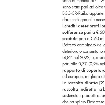
sono aumentati di € 130 
sono state pari ad oltre 
BCC-CR-Raika appartenen
dare sostegno alle neces
I
crediti deteriorati lo
pari a € 600
sofferenze
pari a € 60 mil
scadute
L'effetto combinato dell
deteriorato consentono 
(4,8% nel 2022) e, insi
pari allo 0,7% (0,9% nel
rapporto di copertur
ed europeo, migliora ul
La
raccolta diretta [2]
ha b
raccolta indiretta
sostenuto i prodotti di 
che ha spinto l’interess