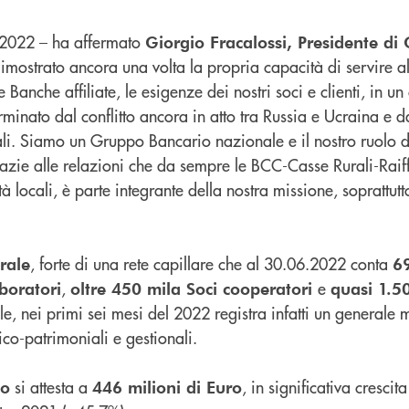
l 2022 – ha affermato
Giorgio Fracalossi, Presidente di
mostrato ancora una volta la propria capacità di servire al
 Banche affiliate, le esigenze dei nostri soci e clienti, in un
minato dal conflitto ancora in atto tra Russia e Ucraina e d
li. Siamo un Gruppo Bancario nazionale e il nostro ruolo di
grazie alle relazioni che da sempre le BCC-Casse Rurali-Rai
à locali, è parte integrante della nostra missione, soprattut
, forte di una rete capillare che al 30.06.2022 conta
rale
6
,
e
boratori
oltre 450 mila Soci cooperatori
quasi 1.50
nale, nei primi sei mesi del 2022 registra infatti un generale
co-patrimoniali e gestionali.
si attesta a
, in significativa crescit
po
446 milioni di Euro