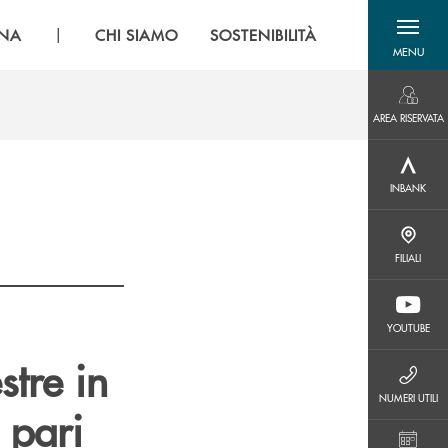
|
GNA
CHI SIAMO
SOSTENIBILITÀ
MENU
menu destra
AREA RISERVATA
AREA RISERVATA
INBANK
INBANK
FILIALI
FILIALI
YOUTUBE
YOUTUBE
tre in
NUMERI UTILI
NUMERI UTILI
 pari