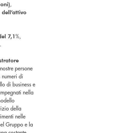
,
oni)
dell’attivo
%,
del 7,1
.
tratore
e nostre persone
n numeri di
llo di business e
impegnati nella
modello
izio della
imenti nelle
 del Gruppo e la
una costante