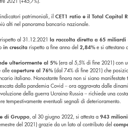
tre 2021 (+45,7%).
indicatori patrimoniali, il
CET1 ratio e il Total Capital R
i più alti nel panorama bancario nazionale.
 rispetto al 31.12.2021
la raccolta diretta a 65 miliardi
no
rispetto a fine anno del
e si attestano
in crescita
2,84%
(era al 5,5% di fine 2021) con 
ende ulteriormente al 5%
 alle
(dal 74% di fine 2021) che posizi
coperture al 76%
ncario italiano. Nonostante finora non si siano manifestate t
nnescata dalla pandemia Covid – ora aggravata dalle dinam
’evoluzione della guerra Ucraina-Russia – richiede una cost
re tempestivamente eventuali segnali di deterioramento.
, al 30 giugno 2022, si attesta a
se di Gruppo
943 milioni
emestre del 2021) grazie da un lato al contributo del
compar