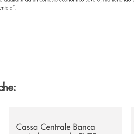
entela”.
che:
sclusiva-per-lacquisto-del-15-di-banca-cambiano-1884/
/news/cassa-centrale-banca-avvia-la-seconda-elite-lo
/
Cassa Centrale Banca