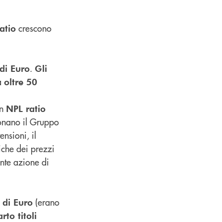
crescono
atio
.
 di Euro
Gli
 a
oltre 50
un
NPL ratio
onano il Gruppo
ensioni, il
iche dei prezzi
ante azione di
(erano
 di Euro
to titoli