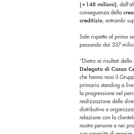
, dall’a
(+148 milioni)
conseguenza della
cres
, entrambi sup
creditizio
Sale rispetto al primo s
passando dai 337 milio
“Dietro ai risultati del
Delegato di Cassa C
che hanno reso il Grupp
primario standing a live
la progressione nel per
realizzazione delle dire
distributivo e organizzat
relazione con la clientel
nostre persone e nei prog
sua capacità di reagire