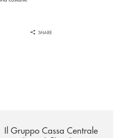
SHARE
unge-con-imprese-ad-alto-potenziale/
news/il-gruppo-cassa-centrale-premiato-ai-citywire-wealt
Il Gruppo Cassa Centrale