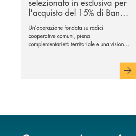
selezionato in esclusiva per
l'acquisto del 15% di Banca
Cambiano 1884
Un'operazione fondata su radici
cooperative comuni, piena
complementarietà territoriale e una visione
industriale di lungo periodo, nel pieno
rispetto dell'autonomia di Banca
Cambiano. Nei prossimi giorni verrà
avviato il periodo di negoziazione
esclusiva per la finalizzazione
dell’operazione.