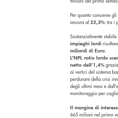
milioni del primo semes
Per quanto concerne gli 
ancora al
: tra 
22,3%
Sostanzialmente stabile
risulta
impieghi lordi
.
miliardi di Euro
L’NPL ratio lordo sc
grazie
netto dell’1,4%
ai vertici del sistema ba
perdurare della crisi i
degli ultimi mesi e dall
monitoraggio per coglie
Il margine di interes
665 milioni nel primo s