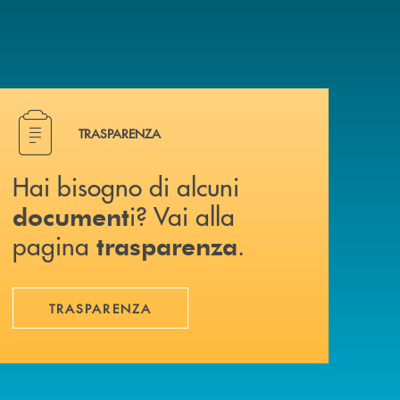
Hai bisogno di alcuni document i? Vai alla pagina traspa
TRASPARENZA
Hai bisogno di alcuni
i? Vai alla
document
pagina
.
trasparenza
TRASPARENZA