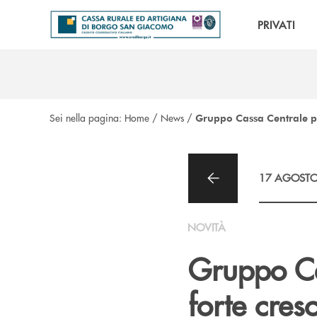
Salta al contenuto principale
PRIVATI
Sei nella pagina:
Home
/
News
/
Gruppo Cassa Centrale pr
17 AGOSTO
NOVITÀ
Gruppo Ca
forte cres