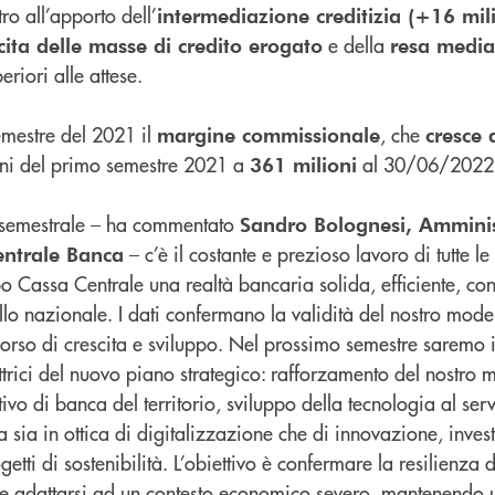
ltro all’apporto dell’
intermediazione creditizia (+16 mili
e della
cita delle masse di credito erogato
resa media 
eriori alle attese.
emestre del 2021 il
, che
margine commissionale
cresce 
ni del primo semestre 2021 a
al 30/06/2022
361 milioni
la semestrale – ha commentato
Sandro Bolognesi, Amminis
– c’è il costante e prezioso lavoro di tutte l
entrale Banca
o Cassa Centrale una realtà bancaria solida, efficiente, co
llo nazionale. I dati confermano la validità del nostro mode
corso di crescita e sviluppo. Nel prossimo semestre saremo 
ttrici del nuovo piano strategico: rafforzamento del nostro 
ivo di banca del territorio, sviluppo della tecnologia al serv
a sia in ottica di digitalizzazione che di innovazione, invest
etti di sostenibilità. L’obiettivo è confermare la resilienza
 e adattarsi ad un contesto economico severo, mantenendo 