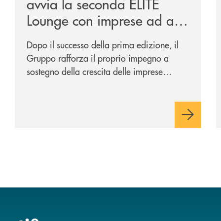
avvia la seconda ELITE
Lounge con imprese ad alto
potenziale
Dopo il successo della prima edizione, il
Gruppo rafforza il proprio impegno a
sostegno della crescita delle imprese
italiane, accompagnandole in un percorso
di sviluppo, innovazione e accesso ai
mercati dei capitali.