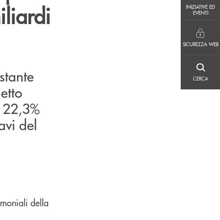
INIZIATIVE ED EVENTI
liardi
INIZIATIVE ED
EVENTI
SICUREZZA WEB
SICUREZZA WEB
stante
CERCA
CERCA
netto
l 22,3%
avi del
moniali della