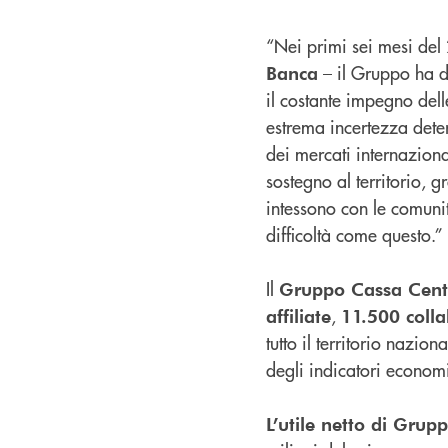
“Nei primi sei mesi de
– il Gruppo ha di
Banca
il costante impegno delle
estrema incertezza deter
dei mercati internaziona
sostegno al territorio, 
intessono con le comunit
difficoltà come questo.”
Il
Gruppo Cassa Cent
,
affiliate
11.500 colla
tutto il territorio nazio
degli indicatori economi
L’utile netto di Grup