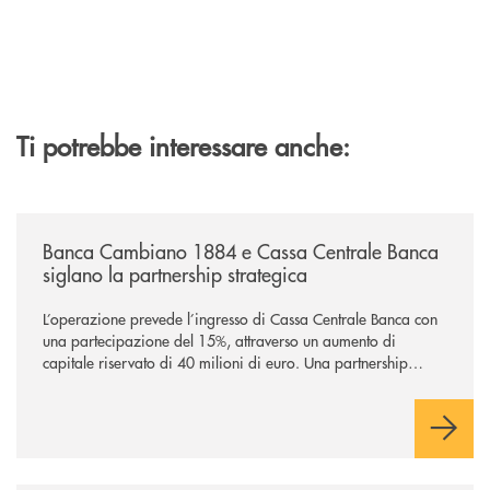
Ti potrebbe interessare anche:
/news/banca-cambiano-1884-e-cassa-centrale-banca-siglano-la-partner
Banca Cambiano 1884 e Cassa Centrale Banca
siglano la partnership strategica
L’operazione prevede l’ingresso di Cassa Centrale Banca con
una partecipazione del 15%, attraverso un aumento di
capitale riservato di 40 milioni di euro. Una partnership
industriale strategica, fondata sulla condivisione di valori
comuni e sulla prossimità ai territori, per ampliare l’offerta e
sostenere nuove opportunità di crescita e sviluppo.