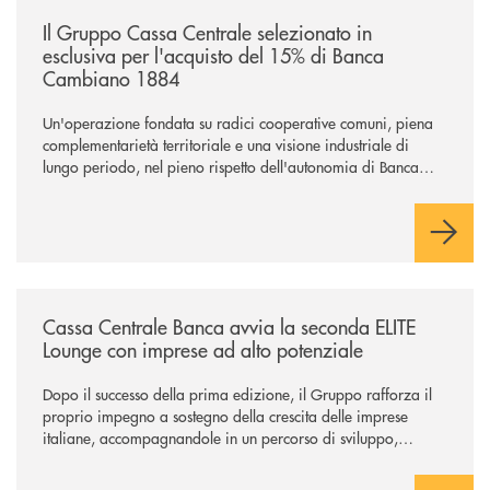
/news/il-gruppo-cassa-centrale-selezionato-in-esclusiva-per-lacquisto
Il Gruppo Cassa Centrale selezionato in
esclusiva per l'acquisto del 15% di Banca
Cambiano 1884
Un'operazione fondata su radici cooperative comuni, piena
complementarietà territoriale e una visione industriale di
lungo periodo, nel pieno rispetto dell'autonomia di Banca
Cambiano. Nei prossimi giorni verrà avviato il periodo di
negoziazione esclusiva per la finalizzazione dell’operazione.
/news/cassa-centrale-banca-avvia-la-seconda-elite-lounge-con-imprese-
Cassa Centrale Banca avvia la seconda ELITE
Lounge con imprese ad alto potenziale
Dopo il successo della prima edizione, il Gruppo rafforza il
proprio impegno a sostegno della crescita delle imprese
italiane, accompagnandole in un percorso di sviluppo,
innovazione e accesso ai mercati dei capitali.