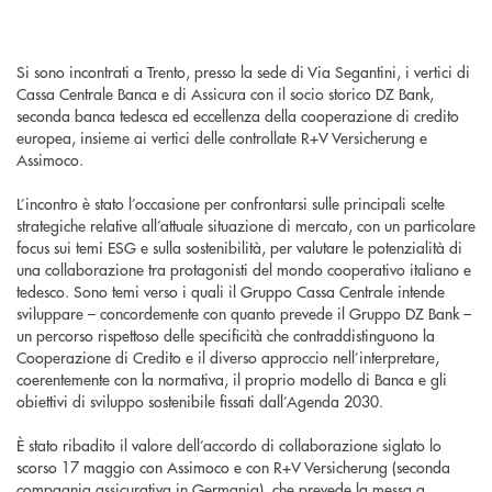
Si sono incontrati a Trento, presso la sede di Via Segantini, i vertici di
Cassa Centrale Banca e di Assicura con il socio storico DZ Bank,
seconda banca tedesca ed eccellenza della cooperazione di credito
europea, insieme ai vertici delle controllate R+V Versicherung e
Assimoco.
L’incontro è stato l’occasione per confrontarsi sulle principali scelte
strategiche relative all’attuale situazione di mercato, con un particolare
focus sui temi ESG e sulla sostenibilità, per valutare le potenzialità di
una collaborazione tra protagonisti del mondo cooperativo italiano e
tedesco. Sono temi verso i quali il Gruppo Cassa Centrale intende
sviluppare – concordemente con quanto prevede il Gruppo DZ Bank –
un percorso rispettoso delle specificità che contraddistinguono la
Cooperazione di Credito e il diverso approccio nell’interpretare,
coerentemente con la normativa, il proprio modello di Banca e gli
obiettivi di sviluppo sostenibile fissati dall’Agenda 2030.
È stato ribadito il valore dell’accordo di collaborazione siglato lo
scorso 17 maggio con Assimoco e con R+V Versicherung (seconda
compagnia assicurativa in Germania), che prevede la messa a