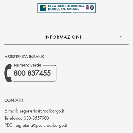
INFORMAZIONI
ASSISTENZA INBANK
800 837455
CONTATTI
(si apre l’app di posta elettronica)
E-mail:
segreteria@cradiborgo.it
Telefono:
030-8557900
(si apre l’app di posta elettronic
PEC:
segreteria@pec.cradiborgo.it