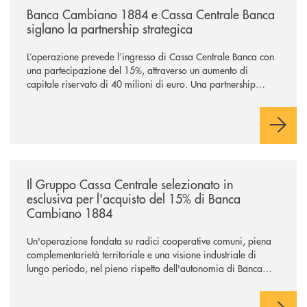
Banca Cambiano 1884 e Cassa Centrale Banca
siglano la partnership strategica
L’operazione prevede l’ingresso di Cassa Centrale Banca con
una partecipazione del 15%, attraverso un aumento di
capitale riservato di 40 milioni di euro. Una partnership
industriale strategica, fondata sulla condivisione di valori
comuni e sulla prossimità ai territori, per ampliare l’offerta e
sostenere nuove opportunità di crescita e sviluppo.
/news/il-gruppo-cassa-centrale-selezionato-in-esclusiva-per-lacquisto
Il Gruppo Cassa Centrale selezionato in
esclusiva per l'acquisto del 15% di Banca
Cambiano 1884
Un'operazione fondata su radici cooperative comuni, piena
complementarietà territoriale e una visione industriale di
lungo periodo, nel pieno rispetto dell'autonomia di Banca
Cambiano. Nei prossimi giorni verrà avviato il periodo di
negoziazione esclusiva per la finalizzazione dell’operazione.