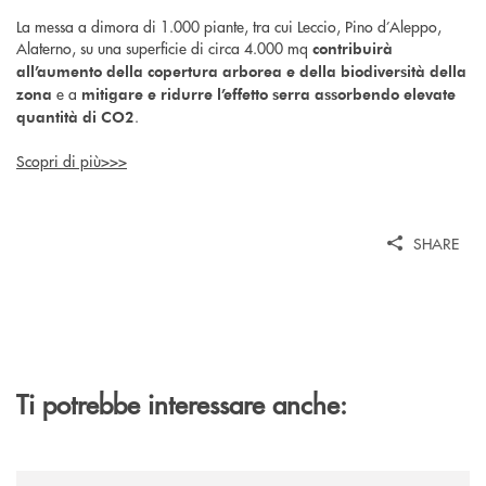
La messa a dimora di 1.000 piante, tra cui Leccio, Pino d’Aleppo,
Alaterno, su una superficie di circa 4.000 mq
contribuirà
all’aumento della copertura arborea e della biodiversità della
e a
zona
mitigare e ridurre l’effetto serra assorbendo elevate
.
quantità di CO2
Scopri di più>>>
SHARE
Ti potrebbe interessare anche:
/news/banca-cambiano-1884-e-cassa-centrale-banca-siglano-la-partner