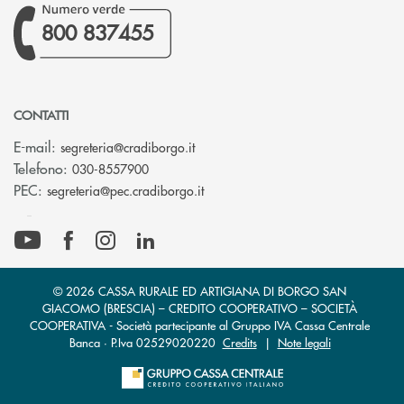
800 837455
CONTATTI
(si apre l’app di posta elettronica)
E-mail:
segreteria@cradiborgo.it
Telefono:
030-8557900
(si apre l’app di posta elettronic
PEC:
segreteria@pec.cradiborgo.it
© 2026 CASSA RURALE ED ARTIGIANA DI BORGO SAN
GIACOMO (BRESCIA) – CREDITO COOPERATIVO – SOCIETÀ
COOPERATIVA - Società partecipante al Gruppo IVA Cassa Centrale
Banca · P.Iva 02529020220
Credits
|
Note legali