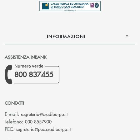
INFORMAZIONI
ASSISTENZA INBANK
800 837455
CONTATTI
(si apre l’app di posta elettronica)
E-mail:
segreteria@cradiborgo.it
Telefono:
030-8557900
(si apre l’app di posta elettronic
PEC:
segreteria@pec.cradiborgo.it