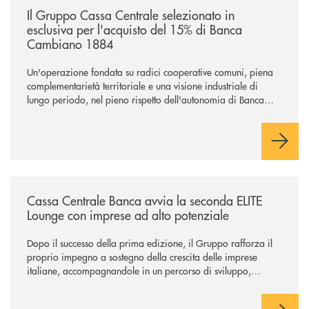
Il Gruppo Cassa Centrale selezionato in
esclusiva per l'acquisto del 15% di Banca
Cambiano 1884
Un'operazione fondata su radici cooperative comuni, piena
complementarietà territoriale e una visione industriale di
lungo periodo, nel pieno rispetto dell'autonomia di Banca
Cambiano. Nei prossimi giorni verrà avviato il periodo di
negoziazione esclusiva per la finalizzazione dell’operazione.
/news/cassa-centrale-banca-avvia-la-seconda-elite-lounge-con-imprese-
Cassa Centrale Banca avvia la seconda ELITE
Lounge con imprese ad alto potenziale
Dopo il successo della prima edizione, il Gruppo rafforza il
proprio impegno a sostegno della crescita delle imprese
italiane, accompagnandole in un percorso di sviluppo,
innovazione e accesso ai mercati dei capitali.