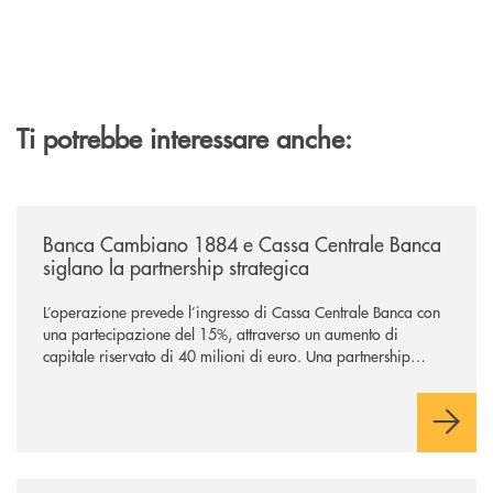
Ti potrebbe interessare anche:
/news/banca-cambiano-1884-e-cassa-centrale-banca-siglano-la-partner
Banca Cambiano 1884 e Cassa Centrale Banca
siglano la partnership strategica
L’operazione prevede l’ingresso di Cassa Centrale Banca con
una partecipazione del 15%, attraverso un aumento di
capitale riservato di 40 milioni di euro. Una partnership
industriale strategica, fondata sulla condivisione di valori
comuni e sulla prossimità ai territori, per ampliare l’offerta e
sostenere nuove opportunità di crescita e sviluppo.
/news/il-gruppo-cassa-centrale-selezionato-in-esclusiva-per-lacquisto