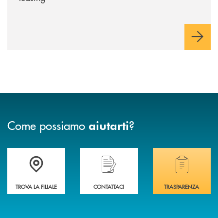
Come possiamo
?
aiutarti
Trova la filiale più vicina a te .
Hai bisogno di assistenza immediata?
Hai bisogno di alcuni
TROVA LA FILIALE
CONTATTACI
TRASPARENZA