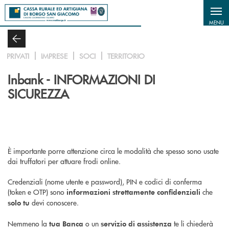
Salta al contenuto principale
MENU
PRIVATI
IMPRESE
SOCI
TERRITORIO
Inbank - INFORMAZIONI DI
SICUREZZA
È importante porre attenzione circa le modalità che spesso sono usate
dai truffatori per attuare frodi online.
Credenziali (nome utente e password), PIN e codici di conferma
(token e OTP) sono
che
informazioni strettamente confidenziali
devi conoscere.
solo tu
Nemmeno la
o un
te li chiederà
tua Banca
servizio di assistenza