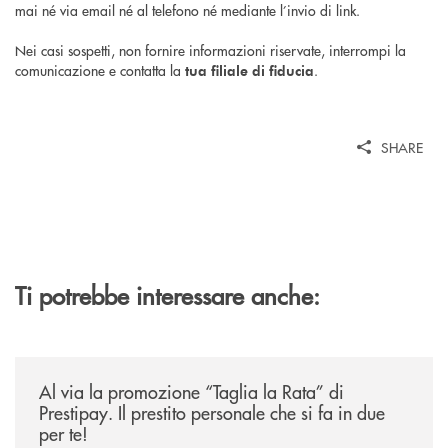
mai né via email né al telefono né mediante l’invio di link.
Nei casi sospetti, non fornire informazioni riservate, interrompi la
comunicazione e contatta la
.
tua filiale di fiducia
SHARE
Ti potrebbe interessare anche:
/news/al-via-la-promozione-taglia-la-rata-di-prestipay-il-prestito-perso
Al via la promozione “Taglia la Rata” di
Prestipay. Il prestito personale che si fa in due
per te!