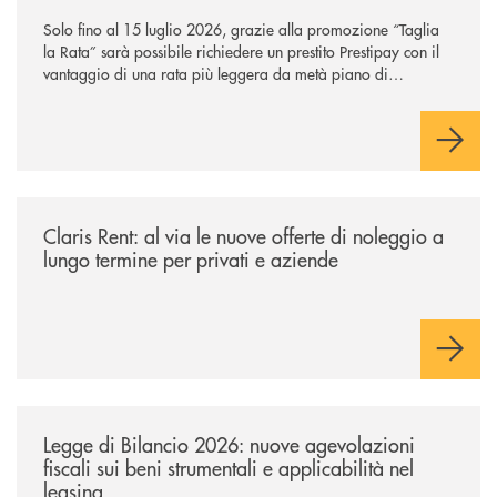
Solo fino al 15 luglio 2026, grazie alla promozione “Taglia
la Rata” sarà possibile richiedere un prestito Prestipay con il
vantaggio di una rata più leggera da metà piano di
rimborso.
/news/claris-rent-al-via-le-nuove-offerte-di-noleggio-a-lungo-termine-p
Claris Rent: al via le nuove offerte di noleggio a
lungo termine per privati e aziende
/news/legge-di-bilancio-2026-nuove-agevolazioni-fiscali-sui-beni-strume
Legge di Bilancio 2026: nuove agevolazioni
fiscali sui beni strumentali e applicabilità nel
leasing