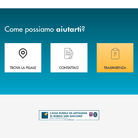
Come possiamo
?
aiutarti
Trova la filiale più vicina a te .
Hai bisogno di assistenza immediata?
Hai bisogno di alcuni
TROVA LA FILIALE
CONTATTACI
TRASPARENZA