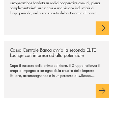
Un'operazione fondata su radici cooperative comuni, piena
complementarietà territoriale e una visione industriale di
lungo periodo, nel pieno rispetto dell'autonomia di Banca
Cambiano. Nei prossimi giorni verrà avviato il periodo di
negoziazione esclusiva per la finalizzazione dell’operazione.
/news/cassa-centrale-banca-avvia-la-seconda-elite-lounge-con-imprese-
Cassa Centrale Banca avvia la seconda ELITE
Lounge con imprese ad alto potenziale
Dopo il successo della prima edizione, il Gruppo rafforza il
proprio impegno a sostegno della crescita delle imprese
italiane, accompagnandole in un percorso di sviluppo,
innovazione e accesso ai mercati dei capitali.