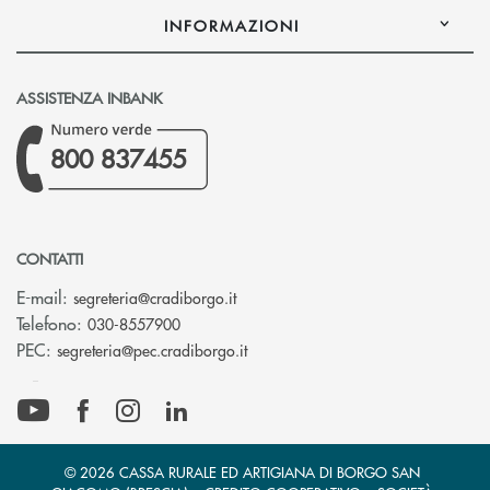
INFORMAZIONI
ASSISTENZA INBANK
800 837455
CONTATTI
(si apre l’app di posta elettronica)
E-mail:
segreteria@cradiborgo.it
Telefono:
030-8557900
(si apre l’app di posta elettronic
PEC:
segreteria@pec.cradiborgo.it
© 2026 CASSA RURALE ED ARTIGIANA DI BORGO SAN