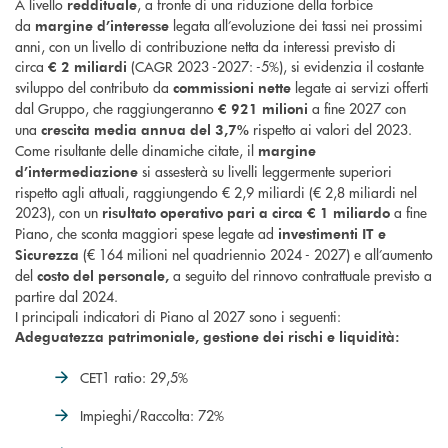
A livello
, a fronte di una riduzione della forbice
reddituale
da
legata all’evoluzione dei tassi nei prossimi
margine d’interesse
anni, con un livello di contribuzione netta da interessi previsto di
circa
(CAGR 2023 -2027: -5%), si evidenzia il costante
€ 2 miliardi
sviluppo del contributo da
legate ai servizi offerti
commissioni nette
dal Gruppo, che raggiungeranno
a fine 2027 con
€ 921 milioni
una
rispetto ai valori del 2023.
crescita media annua del 3,7%
Come risultante delle dinamiche citate, il
margine
si assesterà su livelli leggermente superiori
d’intermediazione
rispetto agli attuali, raggiungendo € 2,9 miliardi (€ 2,8 miliardi nel
2023), con un
a fine
risultato operativo
pari a circa € 1 miliardo
Piano, che sconta maggiori spese legate ad
investimenti IT e
(€ 164 milioni nel quadriennio 2024 - 2027) e all’aumento
Sicurezza
del
a seguito del rinnovo contrattuale previsto a
costo del personale,
partire dal 2024.
I principali indicatori di Piano al 2027 sono i seguenti:
Adeguatezza patrimoniale, gestione dei rischi e liquidità:
CET1 ratio: 29,5%
Impieghi/Raccolta: 72%