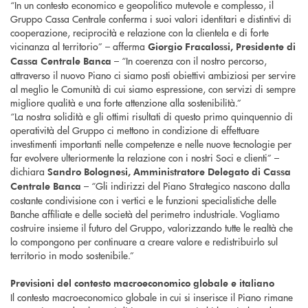
“In un contesto economico e geopolitico mutevole e complesso, il
Gruppo Cassa Centrale conferma i suoi valori identitari e distintivi di
cooperazione, reciprocità e relazione con la clientela e di forte
vicinanza al territorio” – afferma
Giorgio Fracalossi, Presidente di
– “In coerenza con il nostro percorso,
Cassa Centrale Banca
attraverso il nuovo Piano ci siamo posti obiettivi ambiziosi per servire
al meglio le Comunità di cui siamo espressione, con servizi di sempre
migliore qualità e una forte attenzione alla sostenibilità.”
“La nostra solidità e gli ottimi risultati di questo primo quinquennio di
operatività del Gruppo ci mettono in condizione di effettuare
investimenti importanti nelle competenze e nelle nuove tecnologie per
far evolvere ulteriormente la relazione con i nostri Soci e clienti” –
dichiara
Sandro Bolognesi, Amministratore Delegato di Cassa
– “Gli indirizzi del Piano Strategico nascono dalla
Centrale Banca
costante condivisione con i vertici e le funzioni specialistiche delle
Banche affiliate e delle società del perimetro industriale. Vogliamo
costruire insieme il futuro del Gruppo, valorizzando tutte le realtà che
lo compongono per continuare a creare valore e redistribuirlo sul
territorio in modo sostenibile.”
Previsioni del contesto macroeconomico globale e italiano
Il contesto macroeconomico globale in cui si inserisce il Piano rimane