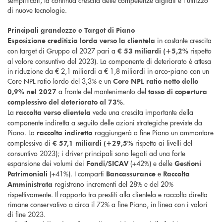
semplificati, la continua crescita delle competenze digitali e l’utilizzo
di nuove tecnologie.
Principali grandezze e Target di Piano
in costante crescita
Esposizione creditizia lorda verso la clientela
con target di Gruppo al 2027 pari a
rispetto
€ 53 miliardi (+5,2%
al valore consuntivo del 2023). La componente di deteriorato è attesa
in riduzione da € 2,1 miliardi a € 1,8 miliardi in arco-piano con un
Core NPL ratio lordo del 3,3% e un
Core NPL ratio netto dello
a fronte del mantenimento del
0,9% nel 2027
tasso di copertura
.
complessivo del deteriorato al 73%
La
vede una crescita importante della
raccolta verso clientela
componente indiretta a seguito delle azioni strategiche previste da
Piano. La
raggiungerà a fine Piano un ammontare
raccolta indiretta
complessivo di
rispetto ai livelli del
€ 57,1 miliardi (+29,5%
consuntivo 2023); i driver principali sono legati ad una forte
espansione dei volumi dei
(+42%) e delle
Fondi/SICAV
Gestioni
(+41%). I comparti
e
Patrimoniali
Bancassurance
Raccolta
registrano incrementi del 28% e del 20%
Amministrata
rispettivamente. Il rapporto tra prestiti alla clientela e raccolta diretta
rimane conservativo a circa il 72% a fine Piano, in linea con i valori
di fine 2023.