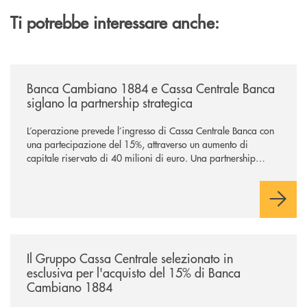
Ti potrebbe interessare anche:
/news/banca-cambiano-1884-e-cassa-centrale-banca-siglano-la-partner
Banca Cambiano 1884 e Cassa Centrale Banca
siglano la partnership strategica
L’operazione prevede l’ingresso di Cassa Centrale Banca con
una partecipazione del 15%, attraverso un aumento di
capitale riservato di 40 milioni di euro. Una partnership
industriale strategica, fondata sulla condivisione di valori
comuni e sulla prossimità ai territori, per ampliare l’offerta e
sostenere nuove opportunità di crescita e sviluppo.
/news/il-gruppo-cassa-centrale-selezionato-in-esclusiva-per-lacquisto
Il Gruppo Cassa Centrale selezionato in
esclusiva per l'acquisto del 15% di Banca
Cambiano 1884