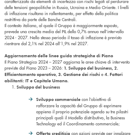
caratterizzato da elementi di incertezza con rischi legati al perdurare
delle tensioni geopolitiche in Russia, Ucraina e Medio Oriente. I livelli
di inflazione risultano in rallentamento, per effetto della politica
restrittiva da parte delle Banche Centrali.
Il contesto italiano, al quale il Gruppo è maggiormente esposto,
prevede una crescita media del PIL dello 0,7% annuo nell’intervallo
2024 - 2027. Nello stesso periodo il tasso di inflazione è previsto
rientrare dal 2,1% nel 2024 all’1,9% nel 2027.
Aggiornamento delle linee guida strategiche di Piano
Il Piano Strategico 2024 – 2027 aggiorna le aree chiave di intervento
previste dal Piano 2023 – 2026:
1. Sviluppo del business, 2.
,
e
Efficientamento operativo
3. Gestione dei rischi
4. Fattori
abilitanti: IT e Capitale Umano
.
Sviluppo del business
con l’obiettivo di
Sviluppo commerciale
rafforzare la capacità del Gruppo di esprimere
appieno il proprio potenziale agendo su tre pilastri
principali quali il Modello distributivo, la Business
Technology ed il Coordinamento commerciale;
con azioni previste per innalzare
Offerta creditizia