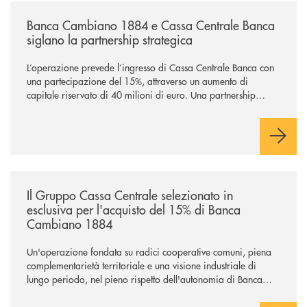
/news/banca-cambiano-1884-e-cassa-centrale-banca-siglano-la-partner
Banca Cambiano 1884 e Cassa Centrale Banca
siglano la partnership strategica
L’operazione prevede l’ingresso di Cassa Centrale Banca con
una partecipazione del 15%, attraverso un aumento di
capitale riservato di 40 milioni di euro. Una partnership
industriale strategica, fondata sulla condivisione di valori
comuni e sulla prossimità ai territori, per ampliare l’offerta e
sostenere nuove opportunità di crescita e sviluppo.
/news/il-gruppo-cassa-centrale-selezionato-in-esclusiva-per-lacquisto
Il Gruppo Cassa Centrale selezionato in
esclusiva per l'acquisto del 15% di Banca
Cambiano 1884
Un'operazione fondata su radici cooperative comuni, piena
complementarietà territoriale e una visione industriale di
lungo periodo, nel pieno rispetto dell'autonomia di Banca
Cambiano. Nei prossimi giorni verrà avviato il periodo di
negoziazione esclusiva per la finalizzazione dell’operazione.