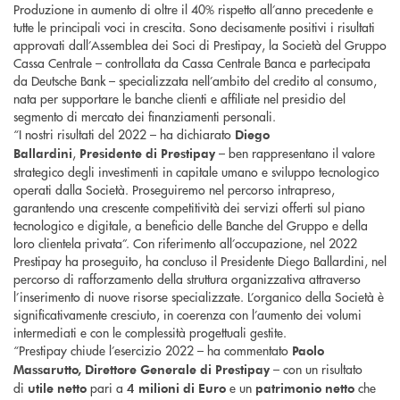
Produzione in aumento di oltre il 40% rispetto all’anno precedente e
tutte le principali voci in crescita. Sono decisamente positivi i risultati
approvati dall’Assemblea dei Soci di Prestipay, la Società del Gruppo
Cassa Centrale – controllata da Cassa Centrale Banca e partecipata
da Deutsche Bank – specializzata nell’ambito del credito al consumo,
nata per supportare le banche clienti e affiliate nel presidio del
segmento di mercato dei finanziamenti personali.
“I nostri risultati del 2022 – ha dichiarato
Diego
,
– ben rappresentano il valore
Ballardini
Presidente di Prestipay
strategico degli investimenti in capitale umano e sviluppo tecnologico
operati dalla Società. Proseguiremo nel percorso intrapreso,
garantendo una crescente competitività dei servizi offerti sul piano
tecnologico e digitale, a beneficio delle Banche del Gruppo e della
loro clientela privata”. Con riferimento all’occupazione, nel 2022
Prestipay ha proseguito, ha concluso il Presidente Diego Ballardini, nel
percorso di rafforzamento della struttura organizzativa attraverso
l’inserimento di nuove risorse specializzate. L’organico della Società è
significativamente cresciuto, in coerenza con l’aumento dei volumi
intermediati e con le complessità progettuali gestite.
“Prestipay chiude l’esercizio 2022 – ha commentato
Paolo
– con un risultato
Massarutto, Direttore Generale di Prestipay
di
pari a
e un
che
utile netto
4 milioni di Euro
patrimonio netto