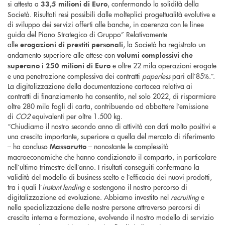
si attesta a
, confermando la solidità della
33,5 milioni di Euro
Società. Risultati resi possibili dalle molteplici progettualità evolutive e
di sviluppo dei servizi offerti alle banche, in coerenza con le linee
guida del Piano Strategico di Gruppo” Relativamente
alle
, la Società ha registrato un
erogazioni di prestiti personali
andamento superiore alle attese con
volumi complessivi che
e oltre 22 mila operazioni erogate
superano i 250 milioni di Euro
e una penetrazione complessiva dei contratti
paperless
pari all’85%
.
”.
La digitalizzazione della documentazione cartacea relativa ai
contratti di finanziamento ha consentito, nel solo 2022, di risparmiare
oltre 280 mila fogli di carta, contribuendo ad abbattere l’emissione
di
CO2
equivalenti per oltre 1.500 kg.
“Chiudiamo il nostro secondo anno di attività con dati molto positivi e
una crescita importante, superiore a quella del mercato di riferimento
– ha concluso
– nonostante le complessità
Massarutto
macroeconomiche che hanno condizionato il comparto, in particolare
nell’ultimo trimestre dell’anno. I risultati conseguiti confermano la
validità del modello di business scelto e l’efficacia dei nuovi prodotti,
tra i quali l’
instant lending
e sostengono il nostro percorso di
digitalizzazione ed evoluzione. Abbiamo investito nel
recruiting
e
nella specializzazione delle nostre persone attraverso percorsi di
crescita interna e formazione, evolvendo il nostro modello di servizio