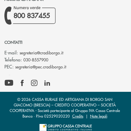
800 837455
CONTATTI
(si apre l’app di posta elettronica)
E-mail:
segreteria@cradiborgo.it
Telefono:
030-8557900
(si apre l’app di posta elettronic
PEC:
segreteria@pec.cradiborgo.it
© 2026 CASSA RURALE ED ARTIGIANA DI BORGO SAN
GIACOMO (BRESCIA) – CREDITO COOPERATIVO – SOCIETÀ
COOPERATIVA - Società partecipante al Gruppo IVA Cassa Centrale
Banca · P.Iva 02529020220
Credits
|
Note legali