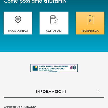
Come possiamo
?
aiutarti
Trova la filiale più vicina a te .
Hai bisogno di assistenza immediata?
Hai bisogno di alcuni
TROVA LA FILIALE
CONTATTACI
TRASPARENZA
INFORMAZIONI
ASSISTENZA INBANK