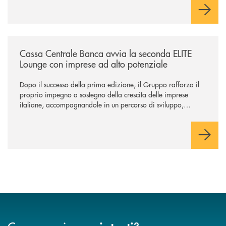
/news/cassa-centrale-banca-avvia-la-seconda-elite-lounge-con-imprese-
Cassa Centrale Banca avvia la seconda ELITE
Lounge con imprese ad alto potenziale
Dopo il successo della prima edizione, il Gruppo rafforza il
proprio impegno a sostegno della crescita delle imprese
italiane, accompagnandole in un percorso di sviluppo,
innovazione e accesso ai mercati dei capitali.