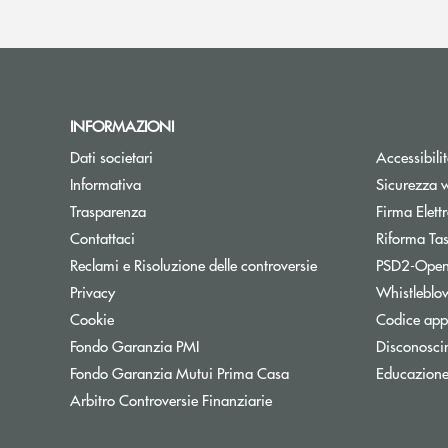
INFORMAZIONI
Dati societari
Accessibili
Informativa
Sicurezza 
Trasparenza
Firma Elet
Contattaci
Riforma Ta
Reclami e Risoluzione delle controversie
PSD2-Open
Privacy
Whistleblo
Cookie
Codice appa
Apre una nuova finestra
Fondo Garanzia PMI
Disconosci
Apre una nuova finestra
Fondo Garanzia Mutui Prima Casa
Educazione
Apre una nuova finestra
Arbitro Controversie Finanziarie