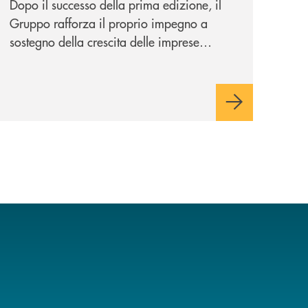
Dopo il successo della prima edizione, il
Gruppo rafforza il proprio impegno a
sostegno della crescita delle imprese
italiane, accompagnandole in un percorso
di sviluppo, innovazione e accesso ai
mercati dei capitali.