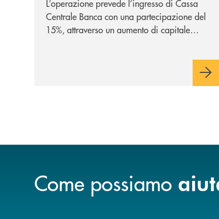
L’operazione prevede l’ingresso di Cassa
Centrale Banca con una partecipazione del
15%, attraverso un aumento di capitale
riservato di 40 milioni di euro. Una
partnership industriale strategica, fondata
sulla condivisione di valori comuni e sulla
prossimità ai territori, per ampliare l’offerta
e sostenere nuove opportunità di crescita e
sviluppo.
Come possiamo
aiut