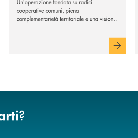
Un'operazione fondata su radici
cooperative comuni, piena
complementarietà territoriale e una visione
industriale di lungo periodo, nel pieno
rispetto dell'autonomia di Banca
Cambiano. Nei prossimi giorni verrà
avviato il periodo di negoziazione
esclusiva per la finalizzazione
dell’operazione.
?
arti