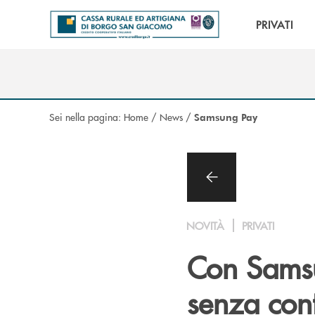
Salta al contenuto principale
PRIVATI
Sei nella pagina:
Home
/
News
/
Samsung Pay
NOVITÀ
PRIVATI
Con Samsun
senza cont