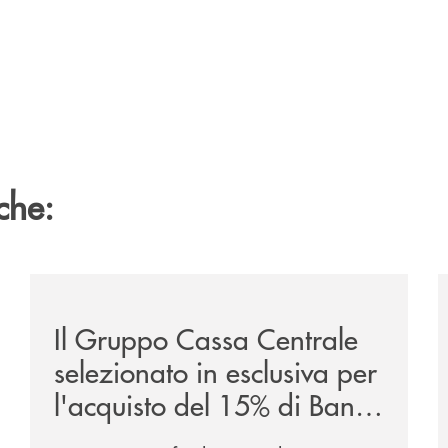
che:
ca-siglano-la-partnership-strategica/
/news/il-gruppo-cassa-centrale-selezionato-in-esclus
/
Il Gruppo Cassa Centrale
selezionato in esclusiva per
l'acquisto del 15% di Banca
Cambiano 1884