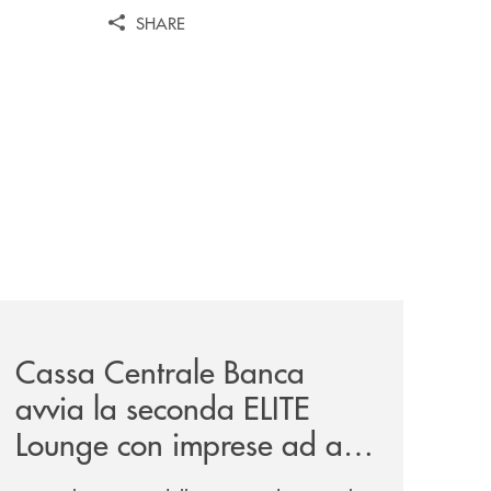
SHARE
iva-per-lacquisto-del-15-di-banca-cambiano-1884/
news/cassa-centrale-banca-avvia-la-seconda-elite-lounge-
Cassa Centrale Banca
avvia la seconda ELITE
Lounge con imprese ad alto
potenziale