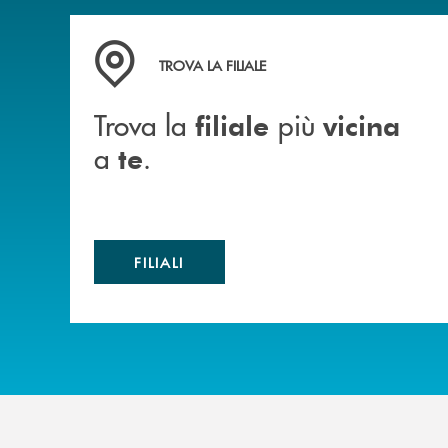
Trova la filiale più vicina a te .
TROVA LA FILIALE
Trova la
più
filiale
vicina
a
.
te
FILIALI