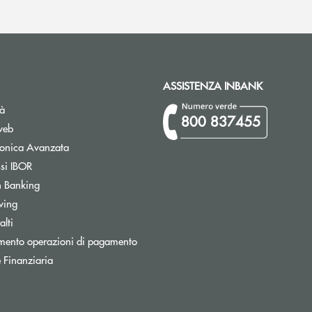
ASSISTENZA INBANK
tà
800 837455
web
tronica Avanzata
Apre una nuova finestra
ssi IBOR
Apre una nuova finestra
 Banking
wing
Apre una nuova finestra
lti
mento operazioni di pagamento
 Finanziaria