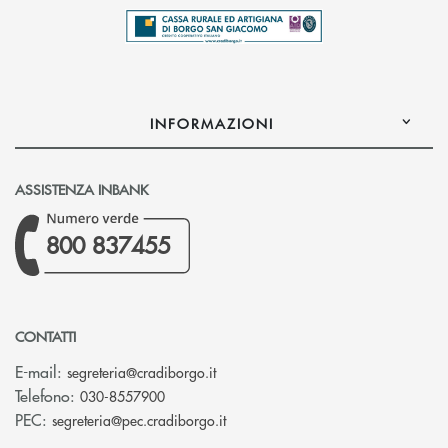
INFORMAZIONI
ASSISTENZA INBANK
800 837455
CONTATTI
(si apre l’app di posta elettronica)
E-mail:
segreteria@cradiborgo.it
Telefono:
030-8557900
(si apre l’app di posta elettronic
PEC:
segreteria@pec.cradiborgo.it