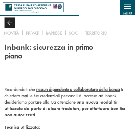
Salta al contenuto principale
MENU
NOVITÀ
PRIVATI
IMPRESE
SOCI
TERRITORIO
:
in primo
Inbank
sicurezza
piano
Ricordandoti che
nessun dipendente o collaboratore della banca
ti
chiederà
mai
le tue credenziali personali di accesso ad Inbank,
desideriamo portare alla tua attenzione u
na nuova modalità
utilizzata da parte di alcuni frodatori, per effettuare bonifici
non autorizzati.
Tecnica utilizzata: