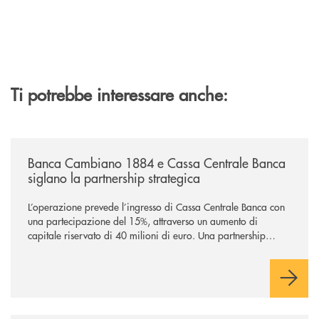
Ti potrebbe interessare anche:
/news/banca-cambiano-1884-e-cassa-centrale-banca-siglano-la-partner
Banca Cambiano 1884 e Cassa Centrale Banca
siglano la partnership strategica
L’operazione prevede l’ingresso di Cassa Centrale Banca con
una partecipazione del 15%, attraverso un aumento di
capitale riservato di 40 milioni di euro. Una partnership
industriale strategica, fondata sulla condivisione di valori
comuni e sulla prossimità ai territori, per ampliare l’offerta e
sostenere nuove opportunità di crescita e sviluppo.