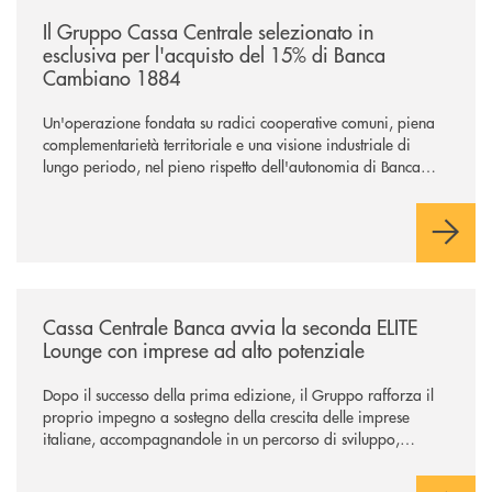
/news/il-gruppo-cassa-centrale-selezionato-in-esclusiva-per-lacquisto
Il Gruppo Cassa Centrale selezionato in
esclusiva per l'acquisto del 15% di Banca
Cambiano 1884
Un'operazione fondata su radici cooperative comuni, piena
complementarietà territoriale e una visione industriale di
lungo periodo, nel pieno rispetto dell'autonomia di Banca
Cambiano. Nei prossimi giorni verrà avviato il periodo di
negoziazione esclusiva per la finalizzazione dell’operazione.
/news/cassa-centrale-banca-avvia-la-seconda-elite-lounge-con-imprese-
Cassa Centrale Banca avvia la seconda ELITE
Lounge con imprese ad alto potenziale
Dopo il successo della prima edizione, il Gruppo rafforza il
proprio impegno a sostegno della crescita delle imprese
italiane, accompagnandole in un percorso di sviluppo,
innovazione e accesso ai mercati dei capitali.