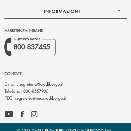
INFORMAZIONI
ASSISTENZA INBANK
800 837455
CONTATTI
(si apre l’app di posta elettronica)
E-mail:
segreteria@cradiborgo.it
Telefono:
030-8557900
(si apre l’app di posta elettronic
PEC:
segreteria@pec.cradiborgo.it
© 2026 CASSA RURALE ED ARTIGIANA DI BORGO SAN