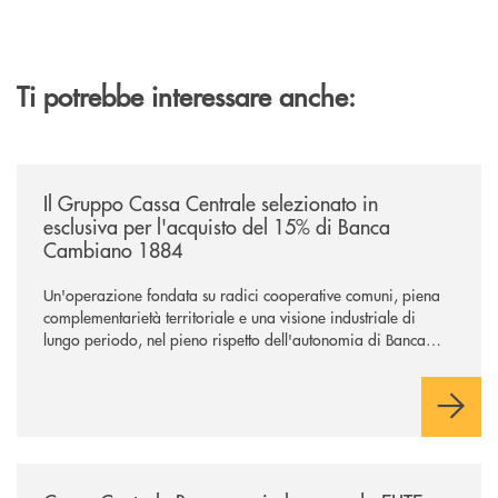
Ti potrebbe interessare anche:
/news/il-gruppo-cassa-centrale-selezionato-in-esclusiva-per-lacquisto
Il Gruppo Cassa Centrale selezionato in
esclusiva per l'acquisto del 15% di Banca
Cambiano 1884
Un'operazione fondata su radici cooperative comuni, piena
complementarietà territoriale e una visione industriale di
lungo periodo, nel pieno rispetto dell'autonomia di Banca
Cambiano. Nei prossimi giorni verrà avviato il periodo di
negoziazione esclusiva per la finalizzazione dell’operazione.
/news/cassa-centrale-banca-avvia-la-seconda-elite-lounge-con-imprese-