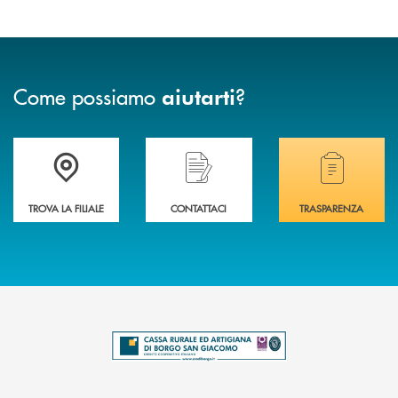
Come possiamo
?
aiutarti
Trova la filiale più vicina a te .
Hai bisogno di assistenza immediata?
Hai bisogno di alcuni
TROVA LA FILIALE
CONTATTACI
TRASPARENZA