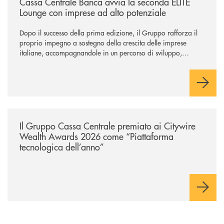
Cassa Centrale Banca avvia la seconda ELITE
Lounge con imprese ad alto potenziale
Dopo il successo della prima edizione, il Gruppo rafforza il
proprio impegno a sostegno della crescita delle imprese
italiane, accompagnandole in un percorso di sviluppo,
innovazione e accesso ai mercati dei capitali.
/news/il-gruppo-cassa-centrale-premiato-ai-citywire-wealth-awards-20
Il Gruppo Cassa Centrale premiato ai Citywire
Wealth Awards 2026 come “Piattaforma
tecnologica dell’anno”