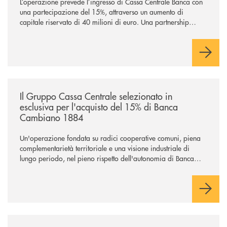
L’operazione prevede l’ingresso di Cassa Centrale Banca con
una partecipazione del 15%, attraverso un aumento di
capitale riservato di 40 milioni di euro. Una partnership
industriale strategica, fondata sulla condivisione di valori
comuni e sulla prossimità ai territori, per ampliare l’offerta e
sostenere nuove opportunità di crescita e sviluppo.
/news/il-gruppo-cassa-centrale-selezionato-in-esclusiva-per-lacquisto
Il Gruppo Cassa Centrale selezionato in
esclusiva per l'acquisto del 15% di Banca
Cambiano 1884
Un'operazione fondata su radici cooperative comuni, piena
complementarietà territoriale e una visione industriale di
lungo periodo, nel pieno rispetto dell'autonomia di Banca
Cambiano. Nei prossimi giorni verrà avviato il periodo di
negoziazione esclusiva per la finalizzazione dell’operazione.
/news/cassa-centrale-banca-avvia-la-seconda-elite-lounge-con-imprese-