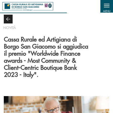
Salta al contenuto principale
MENU
NOVITÀ
Cassa Rurale ed Artigiana di
Borgo San Giacomo si aggiudica
il premio "Worldwide Finance
awards - Most Community &
Client-Centric Boutique Bank
2023 - Italy".