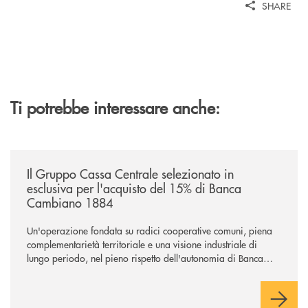
SHARE
Ti potrebbe interessare anche:
/news/il-gruppo-cassa-centrale-selezionato-in-esclusiva-per-lacquisto
Il Gruppo Cassa Centrale selezionato in
esclusiva per l'acquisto del 15% di Banca
Cambiano 1884
Un'operazione fondata su radici cooperative comuni, piena
complementarietà territoriale e una visione industriale di
lungo periodo, nel pieno rispetto dell'autonomia di Banca
Cambiano. Nei prossimi giorni verrà avviato il periodo di
negoziazione esclusiva per la finalizzazione dell’operazione.