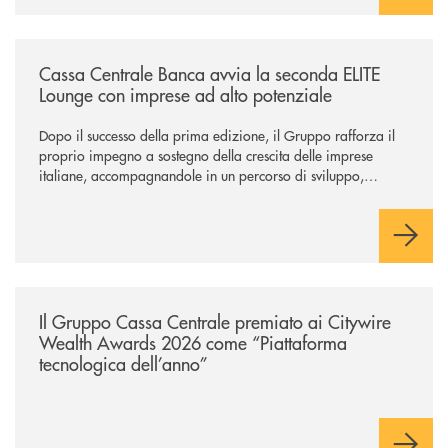
/news/cassa-centrale-banca-avvia-la-seconda-elite-lounge-con-imprese-
Cassa Centrale Banca avvia la seconda ELITE
Lounge con imprese ad alto potenziale
Dopo il successo della prima edizione, il Gruppo rafforza il
proprio impegno a sostegno della crescita delle imprese
italiane, accompagnandole in un percorso di sviluppo,
innovazione e accesso ai mercati dei capitali.
/news/il-gruppo-cassa-centrale-premiato-ai-citywire-wealth-awards-20
Il Gruppo Cassa Centrale premiato ai Citywire
Wealth Awards 2026 come “Piattaforma
tecnologica dell’anno”