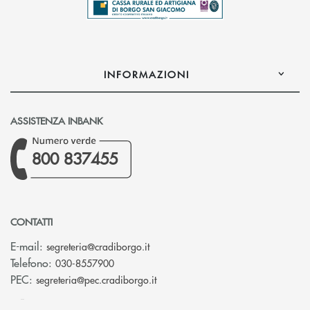
INFORMAZIONI
ASSISTENZA INBANK
800 837455
CONTATTI
(si apre l’app di posta elettronica)
E-mail:
segreteria@cradiborgo.it
Telefono:
030-8557900
(si apre l’app di posta elettronic
PEC:
segreteria@pec.cradiborgo.it