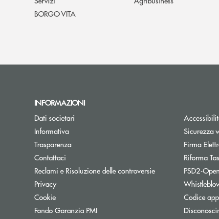
Servizi
Agribusiness
BORGO VITA
INFORMAZIONI
Dati societari
Accessibili
Informativa
Sicurezza 
Trasparenza
Firma Elet
Contattaci
Riforma Ta
Reclami e Risoluzione delle controversie
PSD2-Open
Privacy
Whistleblo
Cookie
Codice appa
Apre una nuova finestra
Fondo Garanzia PMI
Disconosci