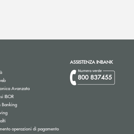
ASSISTENZA INBANK
tà
800 837455
web
tronica Avanzata
Apre una nuova finestra
ssi IBOR
Apre una nuova finestra
 Banking
wing
Apre una nuova finestra
lti
mento operazioni di pagamento