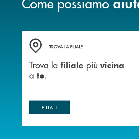
Come possiamo
aiut
Trova la filiale più vicina a te .
TROVA LA FILIALE
Trova la
più
filiale
vicina
a
.
te
FILIALI