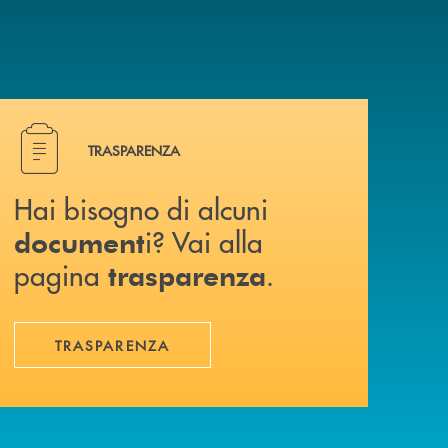
Hai bisogno di alcuni document i? Vai alla pagina traspa
TRASPARENZA
Hai bisogno di alcuni
i? Vai alla
document
pagina
.
trasparenza
TRASPARENZA