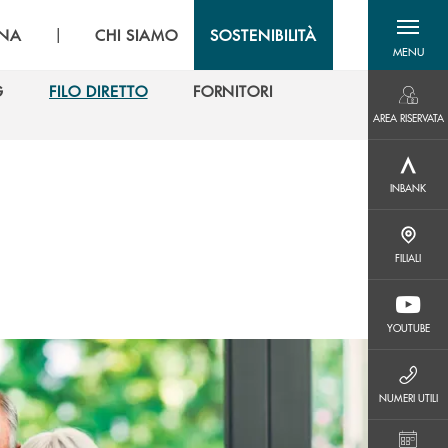
|
GNA
CHI SIAMO
SOSTENIBILITÀ
MENU
menu destra
G
FILO DIRETTO
FORNITORI
AREA RISERVATA
G
FILO DIRETTO
FORNITORI
AREA RISERVATA
INBANK
INBANK
FILIALI
FILIALI
YOUTUBE
YOUTUBE
NUMERI UTILI
NUMERI UTILI